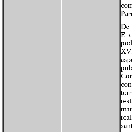
com
Par
De 
Enc
pod
XVI
asp
pul
Con
con
tor
res
man
rea
san