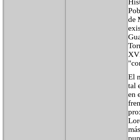
His
Pob
de 
exi
Gua
Tor
XVI
"co
El 
tal
en 
fre
pro
Lor
más
pun