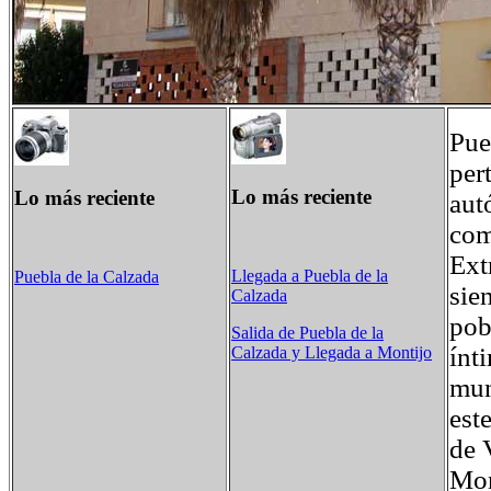
Pue
per
Lo más reciente
Lo más reciente
aut
com
Ext
Llegada a Puebla de la
Puebla de la Calzada
sie
Calzada
pob
Salida de Puebla de la
ínt
Calzada y Llegada a Montijo
mun
est
de 
Mon