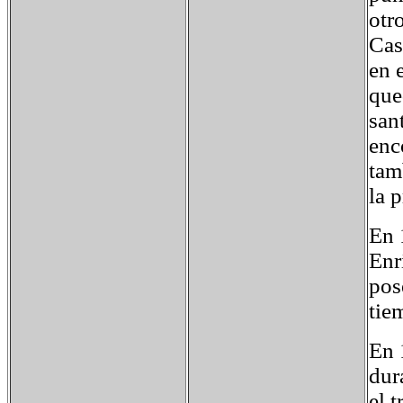
otr
Cas
en 
que
san
enc
tam
la 
En 
Enr
pos
tie
En 
dur
el 