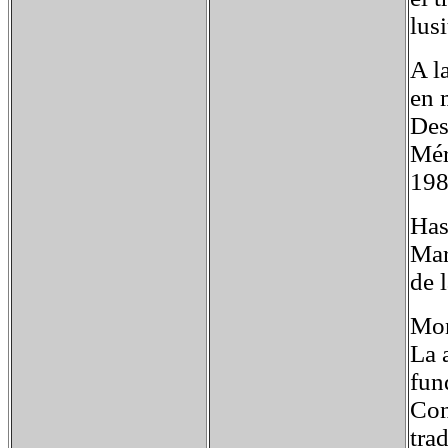
lus
A l
en 
Des
Mér
198
Has
Mar
de 
Mon
La 
fun
Con
tra