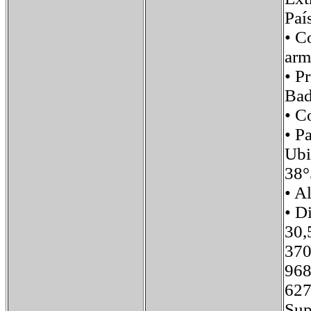
Paí
• C
arm
• P
Bad
• C
• 
Ub
38°
• 
• D
30,
370
968
627
Su