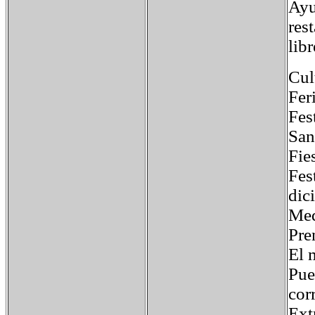
Ayu
res
lib
Cul
Feri
Fes
San
Fie
Fes
dic
Med
Pre
El 
Pue
cor
Ext