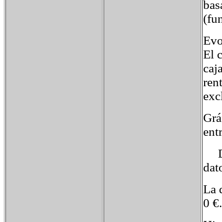
bas
(fu
Evo
El 
caj
ren
exc
Grá
ent
Deu
dat
La 
0 €