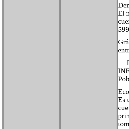
Dem
El 
cue
599
Grá
ent
Pob
INE
Pob
Eco
Es 
cue
pri
tom