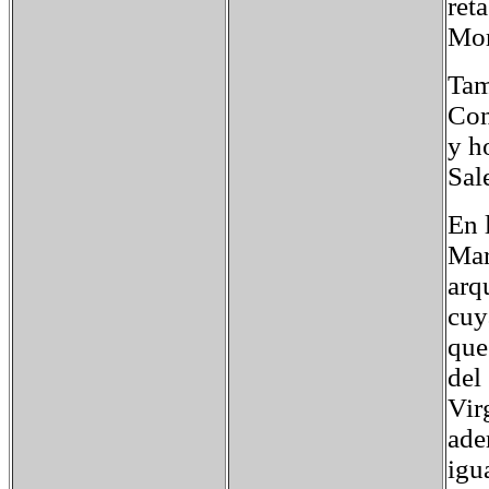
ret
Mor
Tam
Con
y h
Sal
En 
Mar
arq
cuy
que
del
Vir
ade
igu