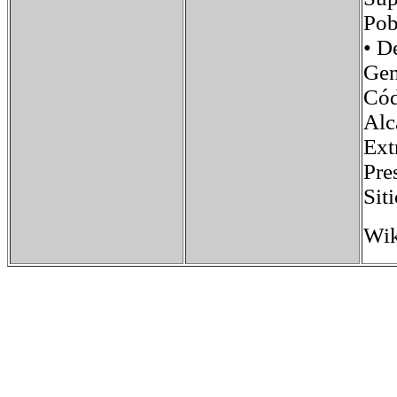
Po
• 
Ge
Cód
Alc
Ext
Pre
Sit
Wik