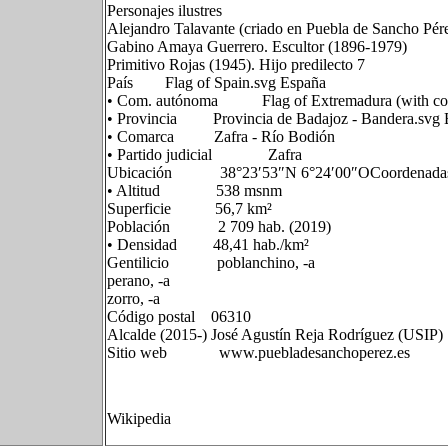
Personajes ilustres
Alejandro Talavante (criado en Puebla de Sancho Pér
Gabino Amaya Guerrero. Escultor (1896-1979)
Primitivo Rojas (1945). Hijo predilecto 7​
País Flag of Spain.svg España
• Com. autónoma Flag of Extremadura (with coat
• Provincia Provincia de Badajoz - Bandera.svg 
• Comarca Zafra - Río Bodión
• Partido judicial Zafra
Ubicación 38°23′53″N 6°24′00″OCoordenadas: 
• Altitud 538 msnm
Superficie 56,7 km²
Población 2 709 hab. (2019)
• Densidad 48,41 hab./km²
Gentilicio poblanchino, -a
perano, -a
zorro, -a
Código postal 06310
Alcalde (2015-) José Agustín Reja Rodríguez (USIP)
Sitio web www.puebladesanchoperez.es
Wikipedia