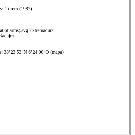
ez. Torero (1987)
 of arms).svg Extremadura
Badajoz
38°23′53″N 6°24′00″O (mapa)