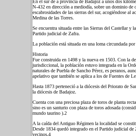
En el sur de a provincia de Badajoz a unos dos kilóme
N-432 en dirección a mediodía, sobre un dominio de o
escabrosidades de las sierras del sur, acogiéndose al a
Medina de las Torres.
Se encuentra situada entre las Sierras del Castellar y
Partido judicial de Zafra.
La población está situada en una loma circundada por 
Historia
Fue construida en 1498 y la nueva en 1503. Con la de
jurisdiccional, la población estuvo integrada en la Or
naturales de Puebla de Sancho Pérez, es peranos, aun
apelativo que también se aplica a los de Fuentes de L
Hasta 1873 perteneció a la diócesis del Priorato de San
la diócesis de Badajoz.
Cuenta con una preciosa plaza de toros de planta rectan
sino es un santurio con plaza de toros adosada (consid
mundo taurino ).2​
A la caída del Antiguo Régimen la localidad se consti
Desde 1834 quedó integrado en el Partido judicial de
vecinos.4​