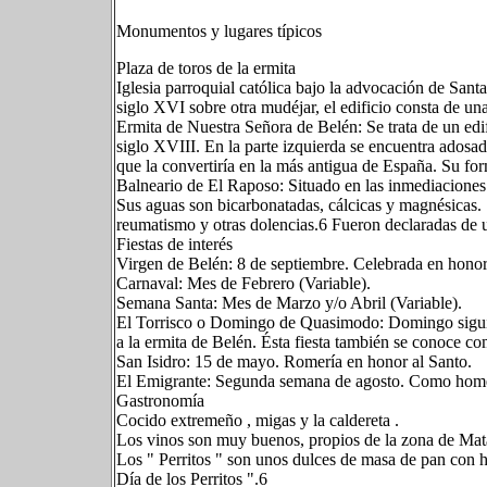
Monumentos y lugares típicos
Plaza de toros de la ermita
Iglesia parroquial católica bajo la advocación de Sant
siglo XVI sobre otra mudéjar, el edificio consta de u
Ermita de Nuestra Señora de Belén: Se trata de un edif
siglo XVIII. En la parte izquierda se encuentra adosada
que la convertiría en la más antigua de España. Su fo
Balneario de El Raposo: Situado en las inmediaciones 
Sus aguas son bicarbonatadas, cálcicas y magnésicas. S
reumatismo y otras dolencias.6​ Fueron declaradas de u
Fiestas de interés
Virgen de Belén: 8 de septiembre. Celebrada en honor
Carnaval: Mes de Febrero (Variable).
Semana Santa: Mes de Marzo y/o Abril (Variable).
El Torrisco o Domingo de Quasimodo: Domingo siguie
a la ermita de Belén. Ésta fiesta también se conoce c
San Isidro: 15 de mayo. Romería en honor al Santo.
El Emigrante: Segunda semana de agosto. Como homen
Gastronomía
Cocido extremeño , migas y la caldereta .
Los vinos son muy buenos, propios de la zona de Mata
Los " Perritos " son unos dulces de masa de pan con h
Día de los Perritos ".6​