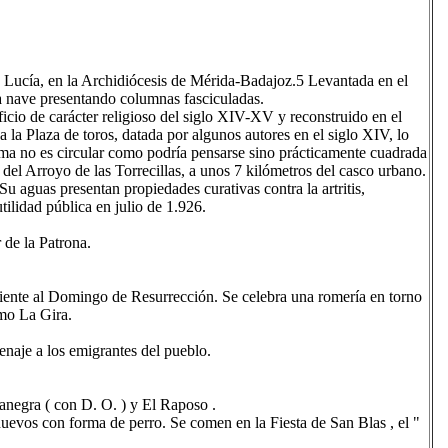
a Lucía, en la Archidiócesis de Mérida-Badajoz.5​ Levantada en el
na nave presentando columnas fasciculadas.
icio de carácter religioso del siglo XIV-XV y reconstruido en el
 la Plaza de toros, datada por algunos autores en el siglo XIV, lo
rma no es circular como podría pensarse sino prácticamente cuadrada
del Arroyo de las Torrecillas, a unos 7 kilómetros del casco urbano.
u aguas presentan propiedades curativas contra la artritis,
tilidad pública en julio de 1.926.
 de la Patrona.
nte al Domingo de Resurrección. Se celebra una romería en torno
omo La Gira.
aje a los emigrantes del pueblo.
negra ( con D. O. ) y El Raposo .
uevos con forma de perro. Se comen en la Fiesta de San Blas , el "