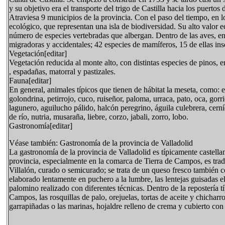
y su objetivo era el transporte del trigo de Castilla hacia los puertos
Atraviesa 9 municipios de la provincia. Con el paso del tiempo, en 
ecológico, que representan una isla de biodiversidad. Su alto valor 
número de especies vertebradas que albergan. Dentro de las aves, en
migradoras y accidentales; 42 especies de mamíferos, 15 de ellas inse
Vegetación[editar]
Vegetación reducida al monte alto, con distintas especies de pinos, e
, espadañas, matorral y pastizales.
Fauna[editar]
En general, animales típicos que tienen de hábitat la meseta, como: el
golondrina, petirrojo, cuco, ruiseñor, paloma, urraca, pato, oca, gor
lagunero, aguilucho pálido, halcón peregrino, águila culebrera, cern
de río, nutria, musaraña, liebre, corzo, jabali, zorro, lobo.
Gastronomía[editar]
Véase también: Gastronomía de la provincia de Valladolid
La gastronomía de la provincia de Valladolid es típicamente castella
provincia, especialmente en la comarca de Tierra de Campos, es tradi
Villalón, curado o semicurado; se trata de un queso fresco también 
elaborado lentamente en puchero a la lumbre, las lentejas guisadas 
palomino realizado con diferentes técnicas. Dentro de la repostería t
Campos, las rosquillas de palo, orejuelas, tortas de aceite y chicha
garrapiñadas o las marinas, hojaldre relleno de crema y cubierto con