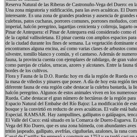
Reserva Natural de las Riberas de Castronuño-Vega del Duero: en 
Una zona migratoria y nidificación, para las aves acuáticas. El Due
interesante. Es una zona de grandes praderas y ausencia de grandes 
culebras, patos cucharas, porrores comunes, porrones moñudos, cormo
imperial, halcón peregrino, lagartijas cenicienta y colirroja, lagarto 
Pinar de Antequera: el Pinar de Antequera está considerado como el a
de la capital vallisoletana. El pinar cuenta con amplios espacios par
de la ciudad durante los fines de semana. La vegetación dominante e
encontramos alguna encina, así como varias clases de arbustos como e
silvestre, tomillo blanco y común, y el cantueso. Además de numero
fauna, la provincia cuenta con ejemplares de rabilargo, de gran valor 
como parejas de críalos, urracas, azores y alcotanes. Entre la fauna t
bordes de los cultivos.
Flora y Fauna de la D.O. Rueda: hoy en día la región de Rueda es c
la masa de viñedos y pinares que posee. A día de hoy esta región ti
diferente fauna de esta región cabe destacar la culebra bastarda, la lie
halcón peregrino. Algunos de estos animales viven en los numerosos
Rueda. Cabe destacar el gran número de hectáreas de la región para el
Espacio Natural del Embalse del Río Bajoz: La modificación de este
bosque y la convirtió en reducto de aves acuáticas. El valle está b
Especial. RAMSAR. Hay zampullines, gallipatos o galápagos, tencas,
El Valle del Cuco: está situado en la Comarca de Duero-Esgueva. En
Vega del Rio Duero, que es una zona húmeda, con abundantes aves acuá
tritón jaspeado, gallipato, avefrías, ciguñuelas, azalones, la rana c
Canal de Castilla: Se empezó a construir en 1753 y se tardó casi un 