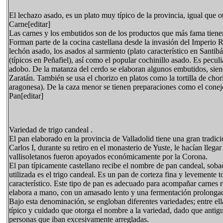
El lechazo asado, es un plato muy típico de la provincia, igual que o
Carne[editar]
Las carnes y los embutidos son de los productos que más fama tienen 
Forman parte de la cocina castellana desde la invasión del Imperio R
lechón asado, los asados al sarmiento (plato característico en Santib
(típicos en Peñafiel), así como el popular cochinillo asado. Es pecu
adobo. De la matanza del cerdo se elaboran algunos embutidos, siendo
Zaratán. También se usa el chorizo en platos como la tortilla de chor
aragonesa). De la caza menor se tienen preparaciones como el conejo
Pan[editar]
Variedad de trigo candeal .
El pan elaborado en la provincia de Valladolid tiene una gran tradic
Carlos I, durante su retiro en el monasterio de Yuste, le hacían lleg
vallisoletanos fueron apoyados económicamente por la Corona.
El pan típicamente castellano recibe el nombre de pan candeal, soba
utilizada es el trigo candeal. Es un pan de corteza fina y levemente
característico. Este tipo de pan es adecuado para acompañar carnes 
elabora a mano, con un amasado lento y una fermentación prolongad
Bajo esta denominación, se engloban diferentes variedades; entre ell
típico y cuidado que otorga el nombre a la variedad, dado que antig
personas que iban excesivamente arregladas.