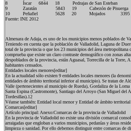
8 Íscar 6844 18 Pedrajas de San Esteban 
9 Zaratán 5843 19 Cabezón de Pisuerga 
10 Peñafiel 5628 20 Mojados 3395
Fuente: INE 2012
Almenara de Adaja, es uno de los municipios menos poblados de Vall
Teniendo en cuenta que la población de Valladolid, Laguna de Due
total de la provincia o que los 23 municipios del área metropolitana
comprueba que existe un claro contraste demográfico con zonas alta
despoblados de la provincia, están Aguasal, Torrecilla de la Torre,
habitantes censados.
Entidades locales menores[editar]
En la actualidad sólo existen 9 entidades locales menores (la deno
entidades de ámbito territorial inferior al municipio). Se tratan de A
Valle (pertenecientes al municipio de Rueda), Gordaliza de la Loma
Santa Espina (Castromonte), Santiago del Arroyo (San Miguel del Arr
Tordesillas).12
Véanse también: Entidad local menor y Entidad de ámbito territorial 
Comarcas[editar]
Artículo principal: Anexo:Comarcas de la provincia de Valladolid
En la provincia de Valladolid no existe una división comarcal conso
arraigadas que engloban a varios municipios, pedanías y áreas resid
limpieza o sanidad. Por ello debemos distinguir entre comarcas de di