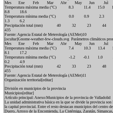
Mes Ene Feb Mar Abr May Jun Jul
Temperatura máxima media (°C) 8.3 11.4 
8.8 18.6
Temperatura mínima media (°C) 0.0 0.
1.3 6.2
Precipitación total (mm) 40
435
Fuente: Agencia Estatal de Meterología (AEMet)10
[ocultar]Gnome-weather-few-clouds.svg Parámetros climáticos pro
Mes Ene Feb Mar Abr May Jun Jul
Temperatura máxima media (°C) 7.4 10.3 
8.1 17.2
Temperatura mínima media (°C) -1.2 
0.2 4.9
Precipitación total (mm) 42
455
Fuente: Agencia Estatal de Meterología (AEMet)11
Organización territorial[editar]
División en municipios de la provincia
Municipios[editar]
Artículo principal: Anexo:Municipios de la provincia de Valladolid
La unidad administrativa básica en la que se divide la provincia son
la capital provincial. Entre el resto destacan municipios del centr
Duero, Arroyo de la Encomienda, La Cistérniga, Zaratán, Simancas,