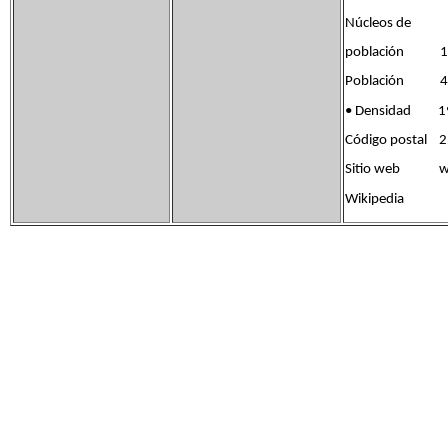
Núcleos de
población 1
Población 410
• Densidad 19
Código postal 
Sitio web www
Wikipedia