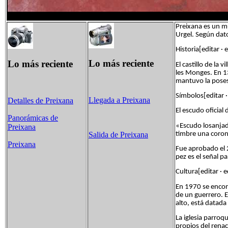
Preixana es un mu
Urgel. Según dat
Historia[editar · 
Lo más reciente
Lo más reciente
El castillo de la
les Monges. En 1
mantuvo la posesi
Símbolos[editar ·
Llegada a Preixana
Detalles de Preixana
El escudo oficial 
Panorámicas de
«Escudo losanjad
Preixana
timbre una coro
Salida de Preixana
Preixana
Fue aprobado el 
pez es el señal p
Cultura[editar · e
En 1970 se encont
de un guerrero. E
alto, está datada
La iglesia parroqu
propios del renac