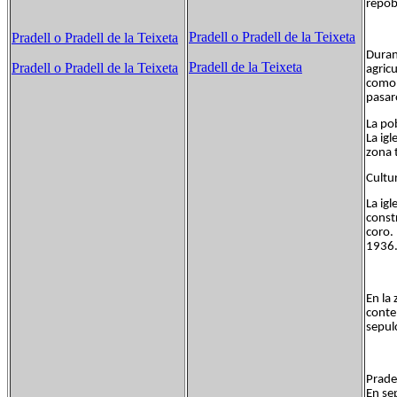
repob
Pradell o Pradell de la Teixeta
Pradell o Pradell de la Teixeta
Duran
Pradell de la Teixeta
Pradell o Pradell de la Teixeta
agricu
como 
pasar
La po
La ig
zona 
Cultu
La igl
const
coro.
1936
En la
conte
sepulc
Prade
En se