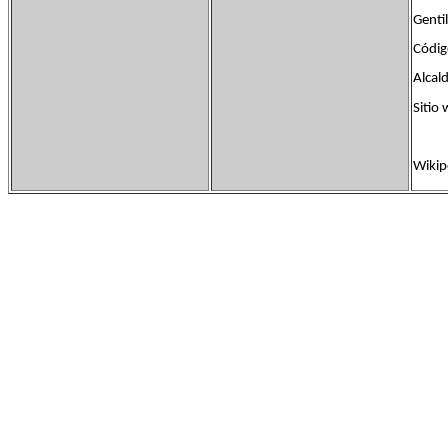
Genti
Códi
Alcal
Siti
Wikip