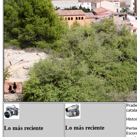
Pradel
catala
Histor
Lo más reciente
Lo más reciente
Perte
Escor