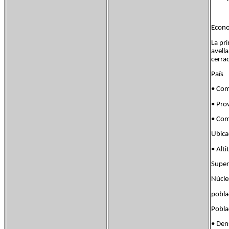
Econo
La pri
avell
cerra
País 
• Com
• Pro
• Co
Ubica
• A
Supe
Núcle
pob
Pobl
• De