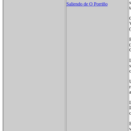
Saliendo de O Porriño
a
c