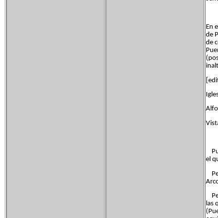
En e
de P
de c
Puen
(po
inal
[edi
Igle
Alfo
Vist
Pue
el 
Pen
Arco
Pena
las
(Pue