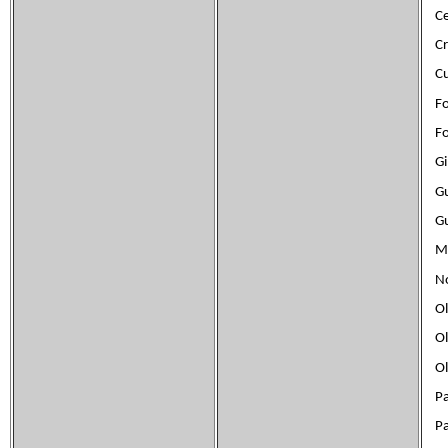
Cel
Cri
Cu
Fon
Foz
Gin
Gu
Gul
Mor
Nog
Oli
Oli
Oli
Pad
Par