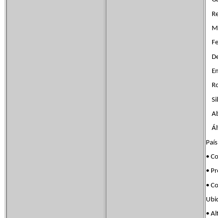
Rev
Man
Fer
Deli
Emil
Rog
Silv
Abe
Álva
Paí
• C
• P
• 
Ubi
• 