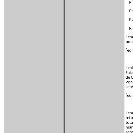
Pía
Pr
Pue
Ri
Esta
pobl
[edi
Limi
Salc
de C
Pont
serv
[edi
Esta
refo
tota
marq
seño