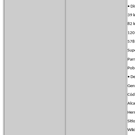
• D
39 
82 
120
578
Sup
Pa
Pob
• D
Gen
Cód
Alc
Her
Sit
Wik