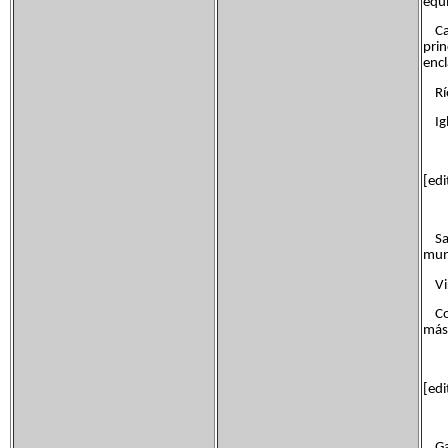
equi
Cast
prin
encl
Río 
Igl
[edi
San
mun
Vir
Corp
más 
[edi
Gabi