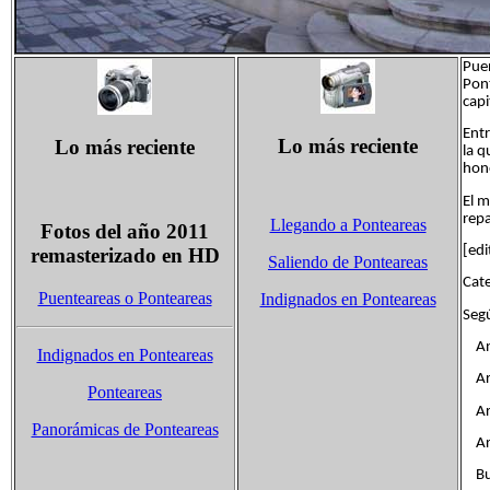
Puen
Pont
capi
Entr
Lo más reciente
Lo más reciente
la q
hono
El 
repa
Llegando a Ponteareas
Fotos del año 2011
[edi
remasterizado en HD
Saliendo de Ponteareas
Cate
Puenteareas o Ponteareas
Indignados en Ponteareas
Seg
Ang
Indignados en Ponteareas
Arc
Ponteareas
Are
Panorámicas de Ponteareas
Ar
Bug