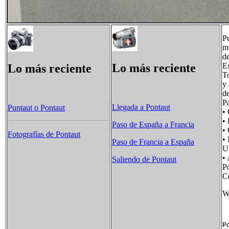
Pu
mu
de
Lo más reciente
Es
Lo más reciente
To
y 
de
P
Llegada a Pontaut
Puntaut​ o Pontaut
•
•
Paso de España a Francia
•
Fotografías de Pontaut
•
Paso de Francia a España
U
•
Saliendo de Pontaut
P
C
W
Po