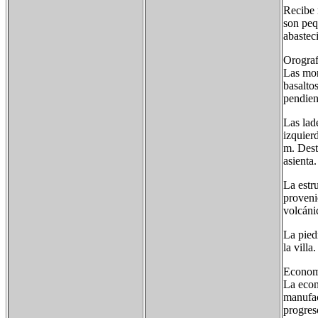
Recibe 
son peq
abastec
Orograf
Las mon
basalto
pendien
Las lad
izquier
m. Dest
asienta.
La estr
proveni
volcáni
La pied
la villa.
Econom
La econ
manufact
progres