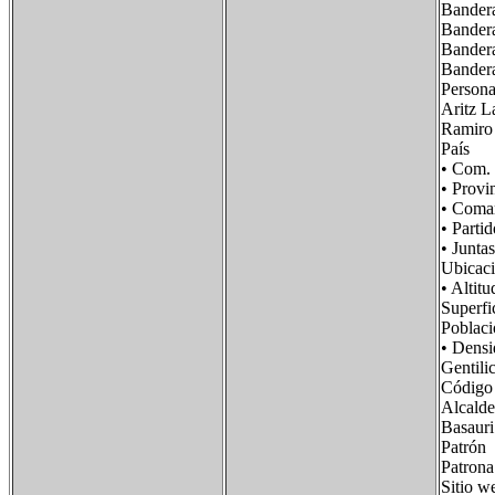
Bandera
Bandera
Bandera
Bandera
Personaj
Aritz La
Ramiro 
País F
• Com.
• Prov
• Com
• Part
• Junt
Ubicac
• Alt
Super
Pobla
• Dens
Gentil
Código
Alcalde
Basaur
Patrón
Patro
Sitio