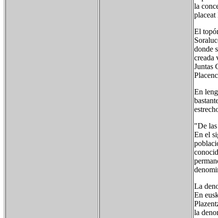
la conc
placeat
El topó
Soraluc
donde s
creada 
Juntas 
Placenc
En leng
bastant
estrech
"De las
En el s
poblaci
conocid
permane
denomin
La deno
En eusk
Plazent
la deno