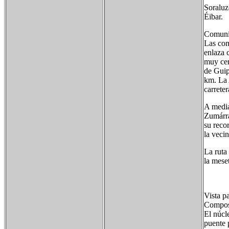
Soraluze
Éibar.
Comuni
Las com
enlaza c
muy cer
de Guip
km. La 
carrete
A media
Zumárra
su recor
la veci
La ruta
la mese
Vista p
Compos
El núcle
puente 