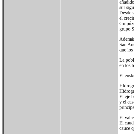
añadido
sur sig
Desde s
el crec
Guipúzc
grupo S
Además 
San And
que los
La pobl
en los 
El euske
Hidrogr
Hidrogr
El eje b
y el cas
princip
El vall
El caud
cauce q