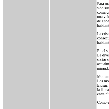
Para me
sido sus
comarca
una vel
de Espa
habitan
La crisi
consecu
habitant
En el si
La dive
sector 
actualm
mirando
Monum
Los mon
Elosua,
la llam
entre t
Como ed