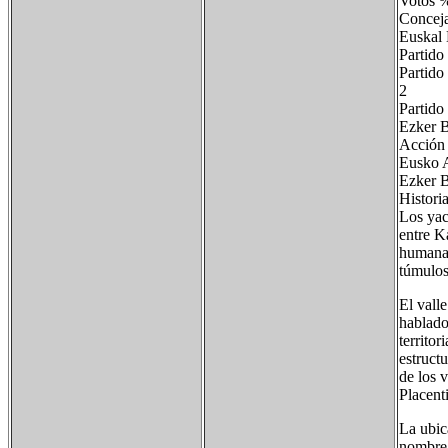
Voto
Conceja
Euska
Parti
Partid
2 2
Parti
Ezk
Acci
Eusk
Ezke
Histori
Los yac
entre K
humana 
túmulos 
El valle
hablado
territo
estructu
de los 
Placent
La ubic
nombre 