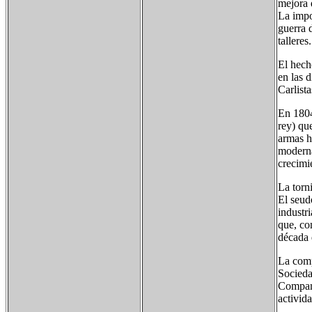
mejora q
La impo
guerra 
talleres.
El hech
en las 
Carlista
En 1804
rey) qu
armas h
moderna
crecimi
La torni
El seud
industri
que, co
década 
La comp
Socieda
Company
activid