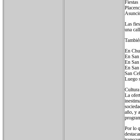
Fiestas
Placenc
Asunció
Las fie
una call
También 
En Chur
En San 
En San 
En San 
San Cel
Luego s
Cultura
La ofert
inestim
sociedad
año, y 
program
Por lo 
destaca
transcur