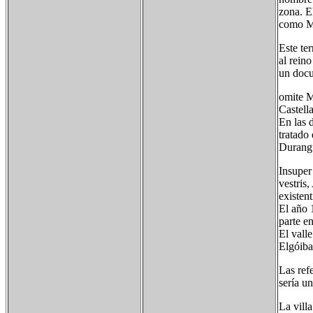
zona. E
como Ma
Este te
al rein
un doc
omite M
Castella
En las d
tratado
Durangu
Insuper
vestris
existent
El año 
parte e
El vall
Elgóiba
Las ref
sería u
La villa