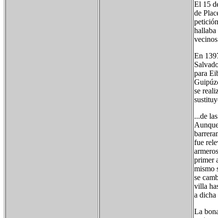
El 15 d
de Plac
petició
hallaba
vecinos
En 1397
Salvado
para Ei
Guipúzc
se reali
sustitu
...de l
Aunque 
barrera
fue rele
armeros.
primer 
mismo s
se camb
villa h
a dicha
La bona