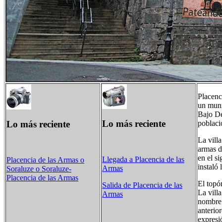
Placenc
un muni
Bajo De
Lo más reciente
Lo más reciente
poblaci
La vill
armas d
en el si
Llegada a Placencia de las
Placencia de las Armas o
instaló
Armas
Soraluze o Soraluze-
Placencia de las Armas
El top
Salida de Placencia de las
La vill
Armas
nombre 
anterio
expresió