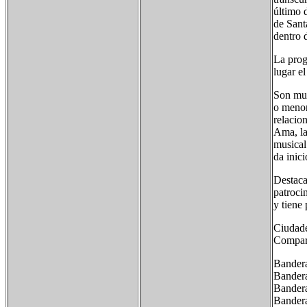
último 
de Santa
dentro d
La prog
lugar el
Son muc
o menor
relacio
Ama, la
musical
da inici
Destaca
patroci
y tiene
Ciudad
Compart
Bandera
Bandera
Bandera
Bandera