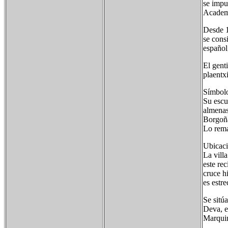
se impu
Academi
Desde 1
se cons
español
El gent
plaentxi
Símbol
Su escu
almenas
Borgoña
Lo rema
Ubicaci
La vill
este rec
cruce h
es estr
Se sitú
Deva, e
Marquin