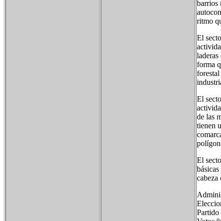
barrios
autocon
ritmo q
El sect
activid
laderas
forma q
forestal
industr
El secto
activid
de las 
tienen u
comarca
polígon
El sect
básicas
cabeza 
Adminis
Eleccio
Partido