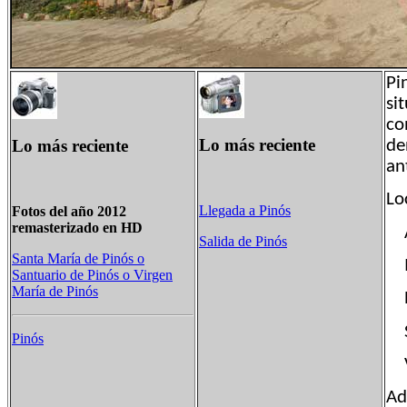
Pi
si
co
Lo más reciente
Lo más reciente
de
an
Lo
Llegada a Pinós
Fotos del año 2012
remasterizado en HD
A
Salida de Pinós
Santa María de Pinós o
M
Santuario de Pinós o Virgen
María de Pinós
P
Sa
Pinós
V
Ad