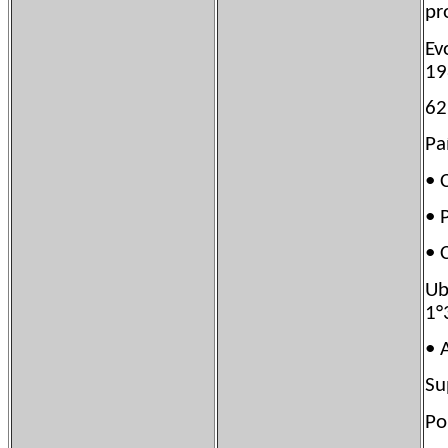
pr
E
19
6
Pa
• 
• 
•
Ub
1°
•
Su
Po