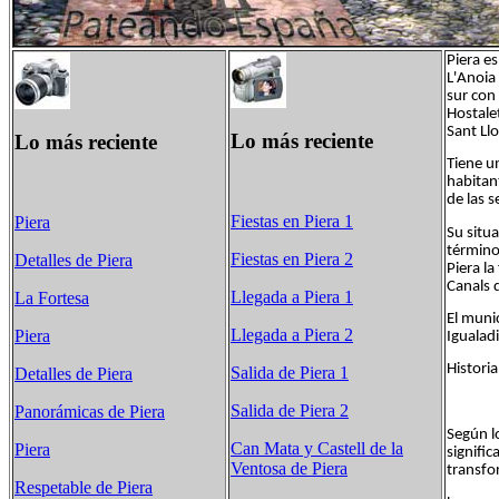
Piera e
L'Anoia 
sur con
Hostale
Sant Llo
Lo más reciente
Lo más reciente
Tiene u
habitan
de las 
Fiestas en Piera 1
Piera
Su situa
término
Fiestas en Piera 2
Detalles de Piera
Piera l
Canals 
Llegada a Piera 1
La Fortesa
El muni
Llegada a Piera 2
Piera
Igualadi
Historia
Salida de Piera 1
Detalles de Piera
Salida de Piera 2
Panorámicas de Piera
Según l
Can Mata y Castell de la
Piera
signifi
Ventosa de Piera
transfor
Respetable de Piera