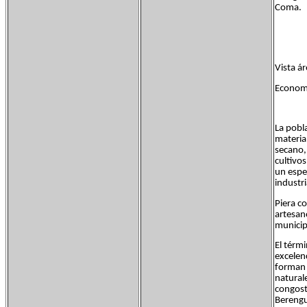
Coma.
Vista á
Economí
La pobla
materia
secano,
cultivos
un espe
industri
Piera co
artesan
municip
El térmi
excelen
forman 
natural
congost
Berengu