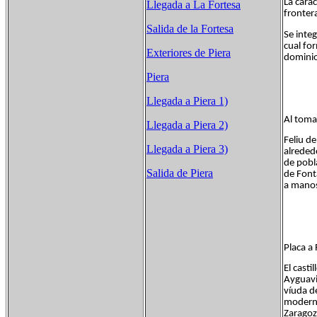
La carac
Llegada a La Fortesa
frontera
Salida de la Fortesa
Se integ
cual fo
Exteriores de Piera
dominio
Piera
Llegada a Piera 1)
Al tomar
Llegada a Piera 2)
Feliu de
Llegada a Piera 3)
alreded
de pobl
Salida de Piera
de Font
a manos
Placa a
El cast
Ayguavi
víuda d
moderni
Zaragoz