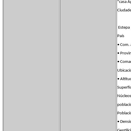
"casa Ag
Ciudade
Estepa 
País 
• Com
• Prov
• Com
Ubicac
• Alt
Superf
Núcleos
pobla
Poblac
• Dens
Gentil