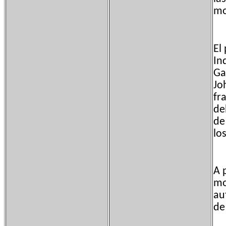
mo
El
In
Ga
Jo
fr
de
de
lo
A 
mo
au
de