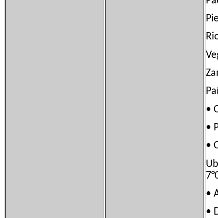
Pa
Pi
Ri
Ve
Za
Pa
• 
• 
• 
Ub
7°
•
• 