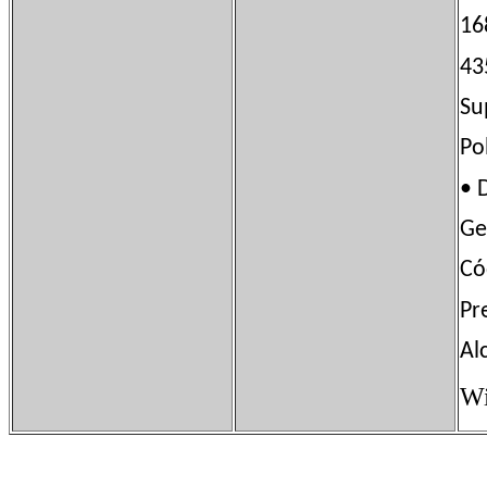
16
43
Su
Po
• 
Ge
Có
Pr
Al
Wi