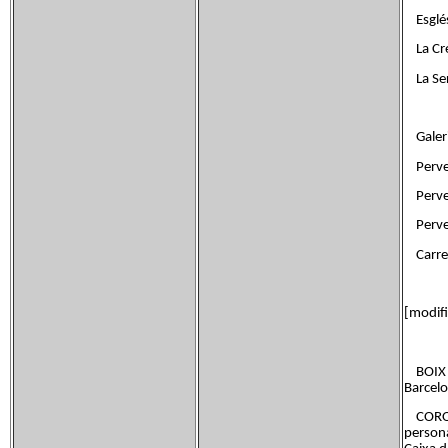
Esglési
La Cre
La Se
Galeri
Perve
Perves
Perve
Carrer
[modifi
BOIX I 
Barcel
COROMI
persona