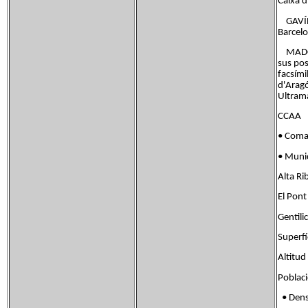
Caixa d
GAVÍN, 
Barcel
MADOZ, 
sus pos
facsími
d'Aragó
Ultrama
CCAA
• Coma
• Muni
Alta Ri
El Pont
Gentil
Super
Altit
Poblac
• Dens