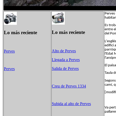
Perves 
habitan
Es trob
entre e
Lo más reciente
Lo más reciente
del Pon
L'esglé
edifici
parròqu
Alto de Perves
Perves
l'Edat 
l'arxip
Llegada a Perves
El pais
Salida de Perves
Perves
Taula d
Segons 
camí, q
Creu de Perves 1334
[modifi
Subida al alto de Perves
Va pert
pallare