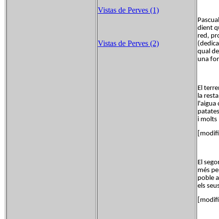
Vistas de Perves (1)
Pascual
dient q
red, pr
Vistas de Perves (2)
(dedica
qual dep
una fon
El terr
la rest
l'aigua
patates
i molts
[modifi
El sego
més per
poble a
els seu
[modifi