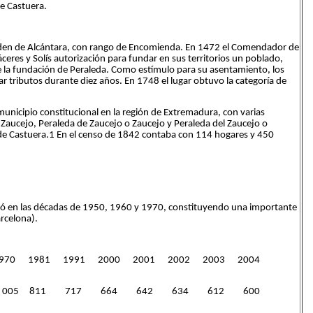
de Castuera.
Orden de Alcántara, con rango de Encomienda. En 1472 el Comendador de
eres y Solís autorización para fundar en sus territorios un poblado,
e la fundación de Peraleda. Como estímulo para su asentamiento, los
r tributos durante diez años. En 1748 el lugar obtuvo la categoría de
 municipio constitucional en la región de Extremadura, con varias
Zaucejo, Peraleda de Zaucejo o Zaucejo y Peraleda del Zaucejo o
 de Castuera.1 En el censo de 1842 contaba con 114 hogares y 450
ró en las décadas de 1950, 1960 y 1970, constituyendo una importante
arcelona).
1970 1981 1991 2000 2001 2002 2003 2004
 054 1 005 811 717 664 642 634 612 600