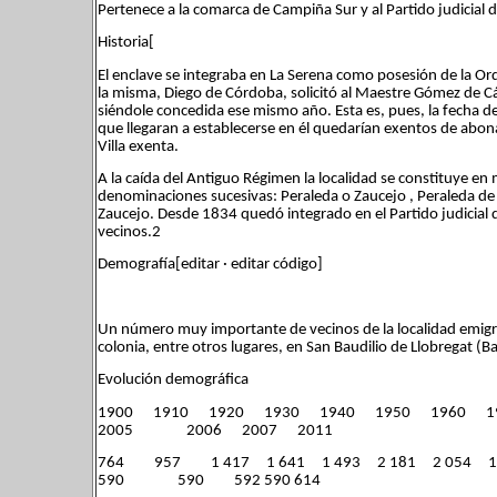
Pertenece a la comarca de Campiña Sur y al Partido judicial 
Historia[
El enclave se integraba en La Serena como posesión de la 
la misma, Diego de Córdoba, solicitó al Maestre Gómez de Các
siéndole concedida ese mismo año. Esta es, pues, la fecha d
que llegaran a establecerse en él quedarían exentos de abona
Villa exenta.
A la caída del Antiguo Régimen la localidad se constituye en
denominaciones sucesivas: Peraleda o Zaucejo , Peraleda de 
Zaucejo. Desde 1834 quedó integrado en el Partido judicial
vecinos.2
Demografía[editar · editar código]
Un número muy importante de vecinos de la localidad emig
colonia, entre otros lugares, en San Baudilio de Llobregat (B
Evolución demográfica
1900 1910 1920 1930 1940 1950 1960 
2005 2006 2007 2011
764 957 1 417 1 641 1 493 2 181 2
590 590 592 590 614