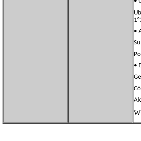
•
Ub
1°
•
Su
Po
• 
G
Có
Al
Wi