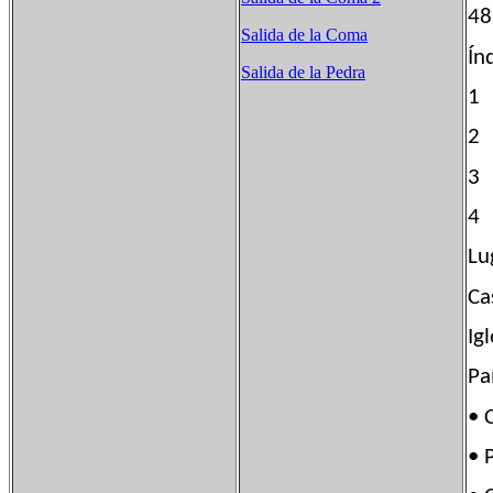
4
Salida de la Coma
Ín
Salida de la Pedra
1 
2
3
4
Lu
Ca
Ig
Pa
• 
• 