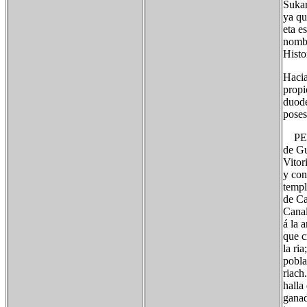
Sukar
ya qu
eta e
nombr
Histo
Hacia
propi
duodé
poses
PEDER
de Gu
Vitor
y con
templ
de Ca
Canal
á la 
que c
la ri
pobla
riach
halla
ganad