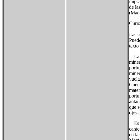
imp.:
de la
(Mado
Curio
Las s
Puede
texto
La ab
miner
portu
miner
vuelt
Cuent
mater
portu
antañ
que s
ojos 
Es tr
carác
en la