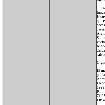
Memor
En es
funda
Islot
que e
acces
caser
Arana
Sabin
vecin
se ha
desde
salva
Organ
El mu
pobla
Admin
Elecc
19991
Par
71
Eus
-