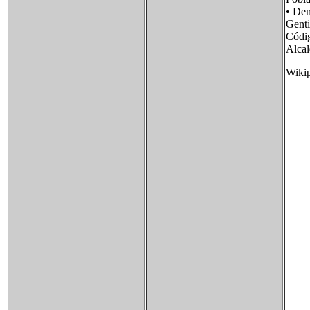
• De
Gent
Códi
Alca
Wiki