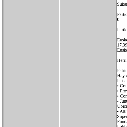
Suk
-
Part
0
Pa
5
Eu
17
Eu
2
He
- 
Patri
Hay e
Paí
• Co
• Pr
• Co
• Ju
Ubi
• A
Supe
Fund
Pobl