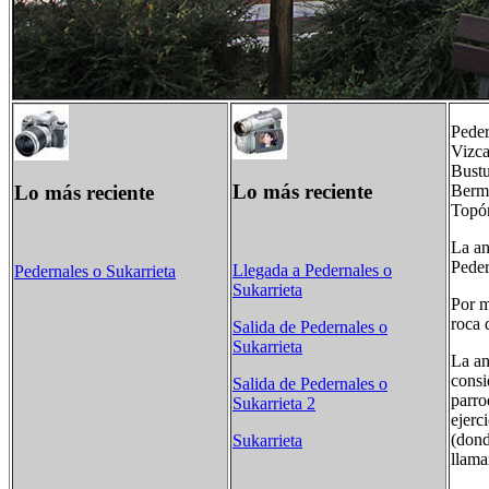
Peder
Vizca
Bustu
Lo más reciente
Lo más reciente
Berme
Topó
La an
Peder
Llegada a Pedernales o
Pedernales o Sukarrieta
Sukarrieta
Por m
roca 
Salida de Pedernales o
Sukarrieta
La an
consi
Salida de Pedernales o
parro
Sukarrieta 2
ejerc
(dond
Sukarrieta
llama