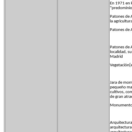
En 1971 en P
"predominio 
Patones de A
la agricultur
Patones de A
Patones de Ar
localidad, s
Madrid
Vegetación[e
Jara de mont
pequeño mato
cultivos, co
de gran atra
Monumentos 
Arquitectura
arquitectur