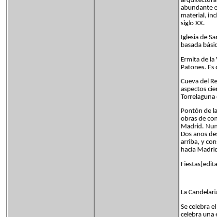
arquitectura
abundante en
material, in
siglo XX.
Iglesia de S
basada básic
Ermita de la
Patones. Es 
Cueva del Re
aspectos cie
Torrelaguna 
Pontón de la
obras de con
Madrid. Nunc
Dos años des
arriba, y co
hacia Madri
Fiestas[edita
La Candelari
Se celebra e
celebra una 