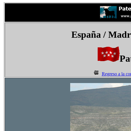
España
/ Madri
Pa
Regreso a la c