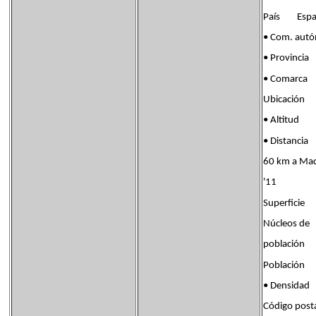
País Espa
• Com. a
• Provinc
• Comarca 
Ubicación 
• Altitu
• Distanc
60 km a Mad
'11
Superfici
Núcleos de
población 
Población
• Densida
Código pos