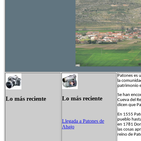
Patones es u
la comunidad
patrimonio e
Se han encon
Lo más reciente
Lo más reciente
Cueva del Re
dicen que Pa
En 1555 Pato
pueblo hasta
Llegada a Patones de
en 1781 Don
Abajo
las cosas ap
reino de Pat