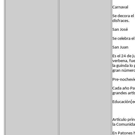
Carnaval
Se decora el
disfraces.
San José
Se celebra e
San Juan
Es el 24 de 
verbena, fue
la guinda lo
gran número 
Pre-nochevi
Cada año Pat
grandes arti
Educación[ed
Artículo pri
la Comunida
En Patones h