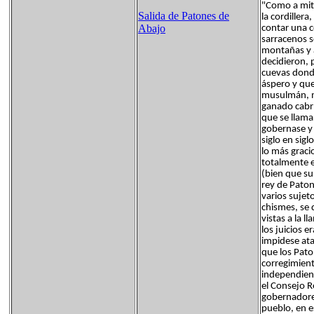
"Como a mit
Salida de Patones de
la cordiller
Abajo
contar una c
sarracenos 
montañas y a
decidieron, 
cuevas donde
áspero y que
musulmán, m
ganado cabrí
que se llama
gobernase y 
siglo en sig
lo más graci
totalmente e
(bien que su
rey de Paton
varios sujet
chismes, se 
vistas a la 
los juicios 
impidese at
que los Pato
corregimient
independient
el Consejo R
gobernadores
pueblo, en e