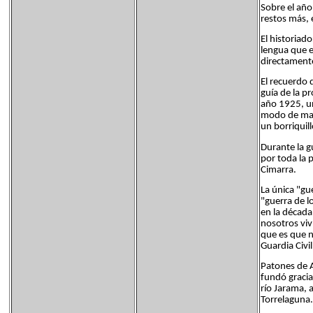
Sobre el año
restos más, 
El historiad
lengua que e
directamente
El recuerdo 
guía de la p
año 1925, un
modo de mant
un borriquill
Durante la g
por toda la 
Cimarra.
La única "gu
"guerra de l
en la década
nosotros viv
que es que n
Guardia Civi
Patones de A
fundó gracia
río Jarama, 
Torrelaguna