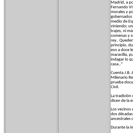
Madrid, a po
Fernando VI,
morales y po
gobernados e
medio de Esp
viniendo; un
trajes, ni má
comenas y su
rey.. Queden
principio, d
eso a doce l
maravilla, p
indagar lo q
casa.."
Cuenta J.B. 
Milenario R
prueba docum
Civil.
La tradición
dicen de la 
Los vecinos 
dos décadas
ancestrales
Durante la i