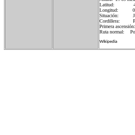
Latitud: 42º
Longitud: 0º
Situación: Jaca
Cordillera: Pi
Primera ascens
Ruta normal: Por 
Wikipedia