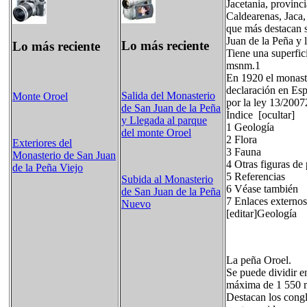
Jacetania, provinc
Caldearenas, Jaca,
que más destacan s
Juan de la Peña y 
Lo más reciente
Lo más reciente
Tiene una superfici
msnm.1
En 1920 el monaste
declaración en Esp
Salida del Monasterio
Monte Oroel
por la ley 13/200
de San Juan de la Peña
Índice [ocultar]
y Llegada al parque
1 Geología
del monte Oroel
2 Flora
Exteriores del
3 Fauna
Monasterio de San Juan
4 Otras figuras de
de la Peña Viejo
5 Referencias
Subida al Monasterio
6 Véase también
de San Juan de la Peña
7 Enlaces externos
Nuevo
[editar]Geología
La peña Oroel.
Se puede dividir en
máxima de 1 550 m
Destacan los congl