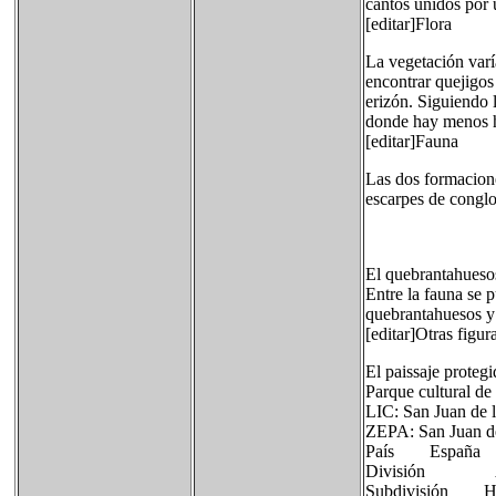
cantos unidos por 
[editar]Flora
La vegetación varí
encontrar quejigos
erizón. Siguiendo l
donde hay menos h
[editar]Fauna
Las dos formacion
escarpes de conglo
El quebrantahueso
Entre la fauna se 
quebrantahuesos y 
[editar]Otras figur
El paissaje proteg
Parque cultural de
LIC: San Juan de 
ZEPA: San Juan de
País España
División A
Subdivisión H