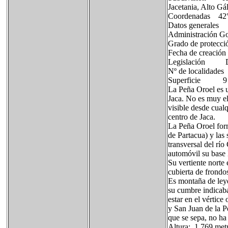
Jacetania, Alto G
Coordenadas 42°
Datos generales
Administración G
Grado de protecc
Fecha de creaci
Legislación De
Nº de localida
Superficie 9 
La Peña Oroel es u
Jaca. No es muy el
visible desde cual
centro de Jaca.
La Peña Oroel form
de Partacua) y las 
transversal del rí
automóvil su base 
Su vertiente nort
cubierta de frondos
Es montaña de ley
su cumbre indicab
estar en el vértice
y San Juan de la P
que se sepa, no ha
Altura: 1.769 met