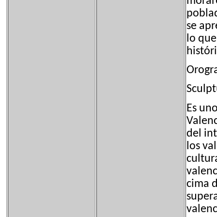
moraro
poblad
se apr
lo que
histór
Orogra
Sculpt
Es uno
Valenc
del in
los va
cultur
valenc
cima d
supera
valenc