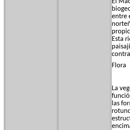
El Mac
biogeo
entre 
norteñ
propic
Esta r
paisaj
contra
Flora
La veg
funció
las fo
rotund
estruc
encima