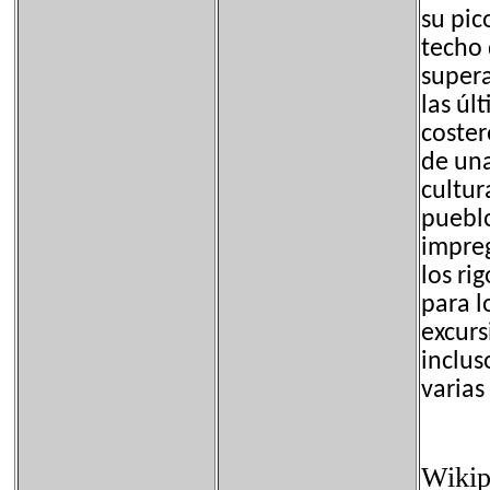
su pic
techo 
supera
las úl
coster
de una
cultur
pueblo
impreg
los ri
para l
excurs
inclus
varias
Wikip