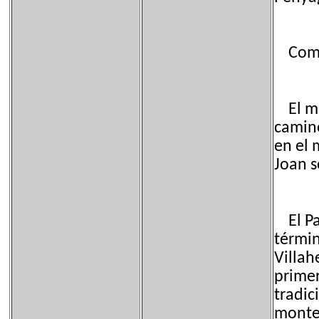
Como 
El ma
camino
en el 
Joan s
El Par
términ
Villah
primer
tradic
monte 