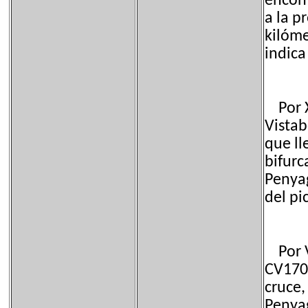
encont
a la p
kilóme
indica
Por Xo
Vistab
que ll
bifurc
Penyag
del pi
Por Vi
CV170,
cruce,
Penya