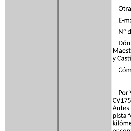
Otras
E-mai
Nº de 
Dónde 
Maestr
y Cast
Cómo 
Por Vi
CV175 
Antes 
pista 
kilóme