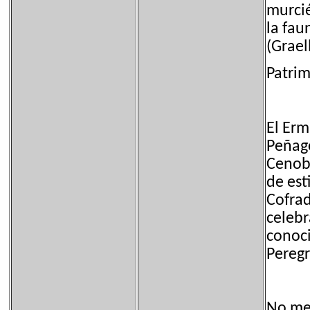
murcié
la fau
(Grael
Patri
El Erm
Peñago
Cenobi
de est
Cofrad
celebr
conoci
Peregr
No men