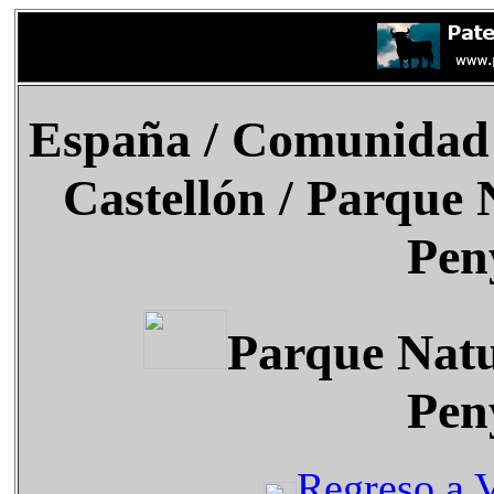
España
/ Comunidad V
Castellón /
Parque N
Pen
Parque Natu
Pen
Regreso a V