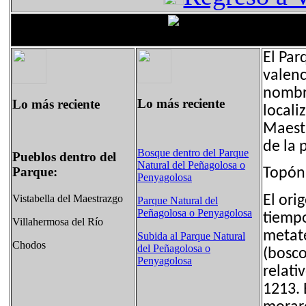
El Par
valenc
nombre
Lo más reciente
Lo más reciente
locali
Maestr
de la 
Bosque dentro del Parque
Pueblos dentro del
Natural del Peñagolosa o
Parque:
Topón
Penyagolosa
El ori
Vistabella del Maestrazgo
Parque Natural del
Peñagolosa o Penyagolosa
tiempo
Villahermosa del Río
metaté
Subida al Parque Natural
Chodos
del Peñagolosa o
(bosc
Penyagolosa
relati
1213. 