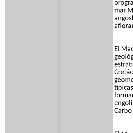
orogra
mar Me
angost
aflora
El Mac
geológ
estrat
Cretác
geomor
típica
formac
engoli
Carbo 