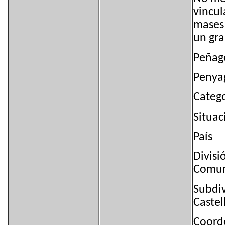
vincul
mases 
un gra
Peñag
Penya
Catego
Situac
País 
Divis
Comun
Subdi
Castel
Coord