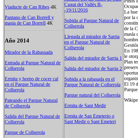
Pinos 
Cugat del Vallès B-
Ocupac
Viaducte de Can Ribes
4K
-19/11/2016
La huel
Pantano de Can Borrell y
por la 
Subida al Parque Natural de
masia de Can Borrell
4K
consti
Collserola
de la C
masía d
Llegada al mirador de Sarria
hombre 
Año 2014
en el Parque Natural de
Gestión
Collserola
En 198
Mirador de la Rabassada
le otor
Salida del mirador de Sarria 1
Plan te
Entrada al Parque Natural de
preserv
Collserola
Salida del mirador de Sarria 2
oportun
organis
Ermita y horno de cocer cal
Subida a la rabasada en el
El 19 d
en el Parque Natural de
Parque Natural de Collserola
Parque 
Collserola
Parque natural del Collserola
Wikipe
Pateando el Parque Natural
Ermita de Sant Medir
de Collserola
Ermita de San Emeterio o
Salida del Parque Natural de
Sant Medir o Sant Emeteri
Collserola
Parque de Collserola