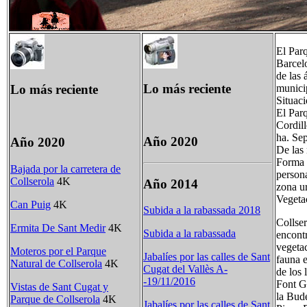
El Parq
Barcelo
de las 
Lo más reciente
Lo más reciente
munici
Situaci
El Parq
Cordill
ha. Sep
Año 2020
Año 2020
De las 
Forma 
Bajada por la carretera de
persona
Collserola
4K
Año 2014
zona ur
Vegeta
Can Puig
4K
Subida a la rabassada 2018
Collser
Ermita De Sant Medir
4K
Subida a la rabassada
encont
vegeta
Moteros por el Parque
Jabalíes por las calles de Sant
fauna e
Natural de Collserola
4K
Cugat del Vallès A-
de los 
-19/11/2016
Font G
Vistas de Sant Cugat y
la Bude
Parque de Collserola
4K
Jabalíes por las calles de Sant