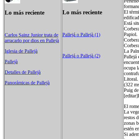
Pertene
formand
Lo más reciente
Lo más reciente
El térm
edifica
Está si
Corbera
Papiol.
Pallejá o Pallejà (1)
Carlos Sainz Junior trata de
Corber
arracarlo por dios en Pallejà
Corber
La Pal
Iglesia de Pallejà
Pallejá o Pallejà (2)
Pallejá 
Pallejà
encuent
ocupa l
Detalles de Pallejà
contraf
Litoral
Panorámicas de Pallejà
(322 ms
Puig de
[editar]
El rome
La vege
restos 
zonas b
estén e
Si adem