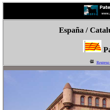
España
/ Catalu
Pa
Regreso 