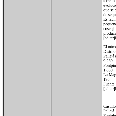
terreno 
evoluci
que se 
de sequ
Es fáci
pequeña
coscoja
produci
[editar
El núme
Distrit
Palle
9.230
Font
1.830
La M
195
Fuente
[editar]
Castillo
Pallejá.
Fontpin