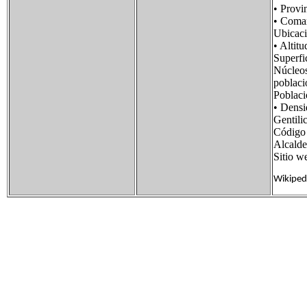
• Prov
• Com
Ubicac
• Al
Super
Núcleo
pobl
Pobla
• Dens
Gentili
Código
Alcald
Sitio 
Wikiped