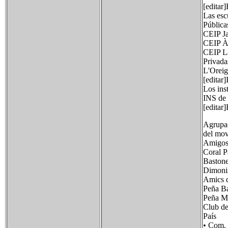
[editar
Las esc
Públicas
CEIP Ja
CEIP À
CEIP L
Privada
L'Oreig
[editar]
Los inst
INS de 
[editar
Agrupac
del mov
Amigos 
Coral P
Bastone
Dimonis
Amics d
Peña Ba
Peña Ma
Club de
País 
• Com