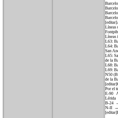
Barcelo
Barcelo
Barcelo
Barcelo
[editar
Líneas 
Fontpib
Líneas 
L63: Ba
L64: Ba
San And
L65: Sa
de la B
L68: Ba
L69: Ba
N50 (Bu
de la B
[editar]
Por el t
E-90 A
Lérida
B-24 → 
N-II → 
[editar]