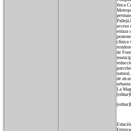
finca C
Metropo
permane
Pallejá
acceso 
enlaza 
peatone
clínica 
residen
de Font
municip
redacci
parcela
natural
de alca
urbaniz
La Mag
[editar
[editar]
Estació
Ferroca