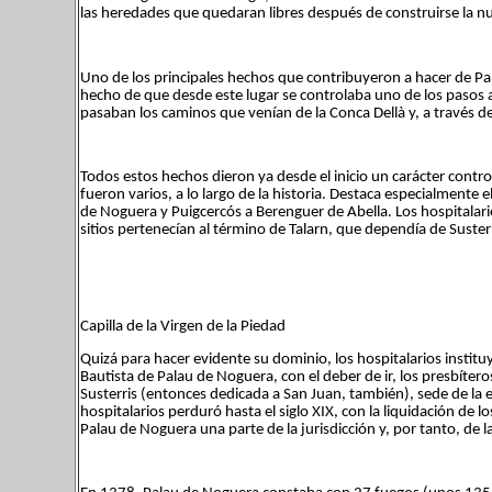
las heredades que quedaran libres después de construirse la 
Uno de los principales hechos que contribuyeron a hacer de Pala
hecho de que desde este lugar se controlaba uno de los pasos
pasaban los caminos que venían de la Conca Dellà y, a través de
Todos estos hechos dieron ya desde el inicio un carácter controv
fueron varios, a lo largo de la historia. Destaca especialmente e
de Noguera y Puigcercós a Berenguer de Abella. Los hospitalario
sitios pertenecían al término de Talarn, que dependía de Susterr
Capilla de la Virgen de la Piedad
Quizá para hacer evidente su dominio, los hospitalarios institu
Bautista de Palau de Noguera, con el deber de ir, los presbíte
Susterris (entonces dedicada a San Juan, también), sede de la 
hospitalarios perduró hasta el siglo XIX, con la liquidación de 
Palau de Noguera una parte de la jurisdicción y, por tanto, de 