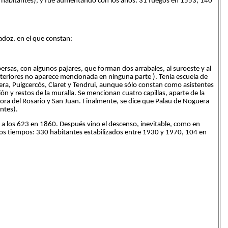
habitantes), y fue aumentando con los años: 31 fuegos en 1553, 140
adoz, en el que constan:
ersas, con algunos pajares, que forman dos arrabales, al suroeste y al
s anteriores no aparece mencionada en ninguna parte ). Tenía escuela de
era, Puigcercós, Claret y Tendrui, aunque sólo constan como asistentes
sión y restos de la muralla. Se mencionan cuatro capillas, aparte de la
eñora del Rosario y San Juan. Finalmente, se dice que Palau de Noguera
ntes).
ega a los 623 en 1860. Después vino el descenso, inevitable, como en
 los tiempos: 330 habitantes estabilizados entre 1930 y 1970, 104 en