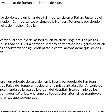
nueva población fueran patrimonio de Mur.
u de Noguera un lugar de vital importancia en el Pallars Jussà fue el
 a vado más importantes encima de la Noguera Pallaresa, por donde
 ella, de mucho más allá.
ertido, al dominio de las tierras, en Palau de Noguera. Los pleitos
l suscitado en 1381 a partir del intento de venta de los lugares de Palau
s de Susterris consiguieron parar la venta, al considerar que los dos
is.
yeron un priorato de su orden en la iglesia parroquial de San Juan
ros de Palau de Noguera, a celebrar una misa cantada a San Antonio de
encomienda pallaresa de la orden del Hospital. Este dominio de los
los antiguos señoríos. A lo largo de todos estos años, el rey mantuvo en
las rentas que se generaban.