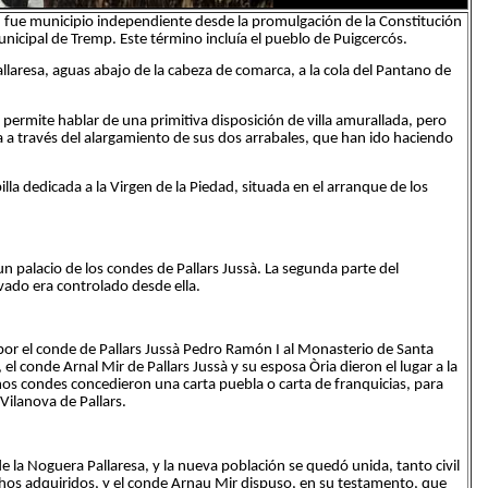
s, fue municipio independiente desde la promulgación de la Constitución
icipal de Tremp. Este término incluía el pueblo de Puigcercós.
allaresa, aguas abajo de la cabeza de comarca, a la cola del Pantano de
a permite hablar de una primitiva disposición de villa amurallada, pero
la a través del alargamiento de sus dos arrabales, que han ido haciendo
illa dedicada a la Virgen de la Piedad, situada en el arranque de los
palacio de los condes de Pallars Jussà. La segunda parte del
vado era controlado desde ella.
or el conde de Pallars Jussà Pedro Ramón I al Monasterio de Santa
el conde Arnal Mir de Pallars Jussà y su esposa Òria dieron el lugar a la
smos condes concedieron una carta puebla o carta de franquicias, para
Vilanova de Pallars.
de la Noguera Pallaresa, y la nueva población se quedó unida, tanto civil
hos adquiridos, y el conde Arnau Mir dispuso, en su testamento, que