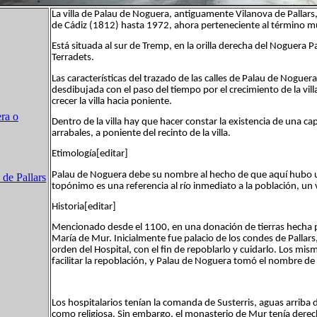
La villa de Palau de Noguera, antiguamente Vilanova de Pallar
de Cádiz (1812) hasta 1972, ahora perteneciente al término mun
Está situada al sur de Tremp, en la orilla derecha del Noguera P
Terradets.
Las características del trazado de las calles de Palau de Noguer
desdibujada con el paso del tiempo por el crecimiento de la vil
crecer la villa hacia poniente.
ra o
Dentro de la villa hay que hacer constar la existencia de una cap
arrabales, a poniente del recinto de la villa.
Etimología[editar]
Palau de Noguera debe su nombre al hecho de que aquí hubo un 
de Pallars
topónimo es una referencia al río inmediato a la población, un 
Historia[editar]
Mencionado desde el 1100, en una donación de tierras hecha p
María de Mur. Inicialmente fue palacio de los condes de Pallars, 
orden del Hospital, con el fin de repoblarlo y cuidarlo. Los mi
facilitar la repoblación, y Palau de Noguera tomó el nombre de 
Los hospitalarios tenían la comanda de Susterris, aguas arriba 
como religiosa. Sin embargo, el monasterio de Mur tenía derec