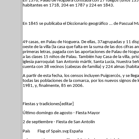
En 1378, Palau de Noguera constaba con 27 fuegos (unos 135 
habitantes en 1718, 204 en 1787 y 224 en 1843.
En 1845 se publicaba el Diccionario geográfico ... de Pascual M
49 casas, en Palau de Noguera. De ellas, 37agrupadas y 11 disp
oeste de la villa (la casa que falta en la suma de las dos cifra
primeras letras, pagada con las aportaciones de Palau de Nogu
a las clases 15 niños de Palau. También hay Casa de la villa, pri
iglesia parroquial: San Antonio mártir, Santa Lucía, Nuestra S
cuenta con 38 vecinos (cabezas de familia) y 224 almas (habita
A partir de esta fecha, los censos incluyen Puigcercós, y se ll
todas las poblaciones de la comarca, por los nuevos signos de
1981, y, finalmente, 85 en 2006.
Fiestas y tradiciones[editar]
Último domingo de agosto - Fiesta Mayor
2 de septiembre - Fiesta de San Antolín
País Flag of Spain.svg España