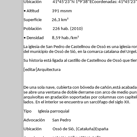
Ubicación 41°45′23″N 1°9′38″ECoordenadas: 41°45′23″N
• Altitud 391 msnm
Superficie 26,3 km²
Población 226 hab. (2010)
• Densidad 8,59 hab./km²
La iglesia de San Pedro de Castellnou de Ossó es una iglesia r
del municipio de Ossó de Sió, en la comarca catalana del Urgel
Su historia está ligada al castillo de Castellnou de Ossó que ti
[editar]Arquitectura
De una sola nave, cubierta con bóveda de cañón,está acabada c
se abre una ventana de doble derrame con arco de medio punto
arquivoltas en gradación soportadas por columnas con capiteles
lados. En el interior se encuentra un sarcófago del siglo XII.
Tipo Iglesia parroquial
Advocación San Pedro
Ubicación Ossó de Sió, (Cataluña)España