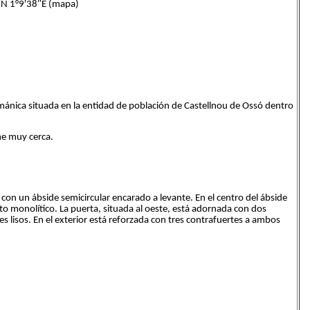
 1°9′38″E (mapa)
ománica situada en la entidad de población de Castellnou de Ossó dentro
.
ene muy cerca.
on un ábside semicircular encarado a levante. En el centro del ábside
 monolítico. La puerta, situada al oeste, está adornada con dos
 lisos. En el exterior está reforzada con tres contrafuertes a ambos