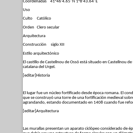
Coordenadas 41°46′4.65″N 1°8′43.64″E
Uso
Culto Católico
Orden Clero secular
Arquitectura
Construcción siglo XII
Estilo arquitectónico
El castillo de Castellnou de Ossó está situado en Castellnou d
catalana del Urgel.
[editar]Historia
El lugar fue un núcleo fortificado desde época romana. El con
que se construyó una torre de una fortificación medieval sobr
agrandando, estando documentado en 1408 cuando fue reform
[editar]Arquitectura
Las murallas presentan un aparato ciclópeo considerado de ép