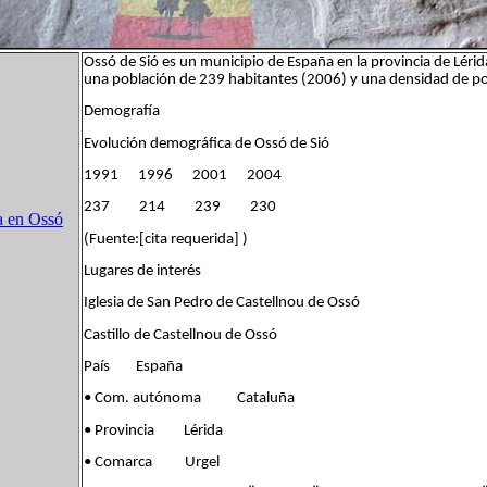
Ossó de Sió es un municipio de España en la provincia de Lér
una población de 239 habitantes (2006) y una densidad de p
Demografía
Evolución demográfica de Ossó de Sió
1991 1996 2001 2004
237 214 239 230
a en Ossó
(Fuente:[cita requerida] )
Lugares de interés
Iglesia de San Pedro de Castellnou de Ossó
Castillo de Castellnou de Ossó
País España
• Com. autónoma Cataluña
• Provincia Lérida
• Comarca Urgel