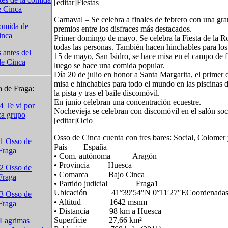
[editar]Fiestas
e Cinca
Carnaval – Se celebra a finales de febrero con una gra
comida de
premios entre los disfraces más destacados.
inca
Primer domingo de mayo. Se celebra la Fiesta de la Ros
todas las personas. También hacen hinchables para los 
s antes del
15 de mayo, San Isidro, se hace misa en el campo de f
de Cinca
luego se hace una comida popular.
Día 20 de julio en honor a Santa Margarita, el primer d
misa e hinchables para todo el mundo en las piscinas du
 de Fraga:
la pista y tras el baile discomóvil.
En junio celebran una concentración ecuestre.
4 Te vi por
Nochevieja se celebran con discomóvil en el salón soci
ca grupo
[editar]Ocio
Osso de Cinca cuenta con tres bares: Social, Colomer 
 1 Osso de
País España
Fraga
• Com. autónoma Aragón
• Provincia Huesca
 2 Osso de
• Comarca Bajo Cinca
Fraga
• Partido judicial Fraga1
Ubicación 41°39′54″N 0°11′27″ECoordenadas: 
 3 Osso de
• Altitud 1642 msnm
Fraga
• Distancia 98 km a Huesca
Superficie 27,66 km²
n Lagrimas