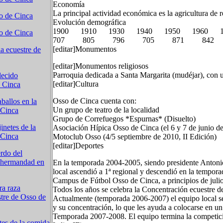
Economía
La principal actividad económica es la agricultura de r
so de Cinca
Evolución demográfica
1900 1910 1930 1940 1950 1960 1
so de Cinca
707 805 796 705 871 842
[editar]Monumentos
ia ecuestre de
[editar]Monumentos religiosos
Parroquia dedicada a Santa Margarita (mudéjar), con u
lecido
[editar]Cultura
e Cinca
Osso de Cinca cuenta con:
ballos en la
Un grupo de teatro de la localidad
 Cinca
Grupo de Correfuegos *Espurnas* (Disuelto)
inetes de la
Asociación Hípica Osso de Cinca (el 6 y 7 de junio d
 Cinca
Motoclub Osso (4/5 septiembre de 2010, II Edición)
[editar]Deportes
rdo del
e hermandad en
En la temporada 2004-2005, siendo presidente Antoni
local ascendió a 1ª regional y descendió en la tempor
Campus de Fútbol Osso de Cinca, a principios de julio
ra raza
Todos los años se celebra la Concentración ecuestre d
stre de Osso de
Actualmente (temporada 2006-2007) el equipo local se
y su concentración, lo que les ayuda a colocarse en un
Temporada 2007-2008. El equipo termina la competició
tes de la comida