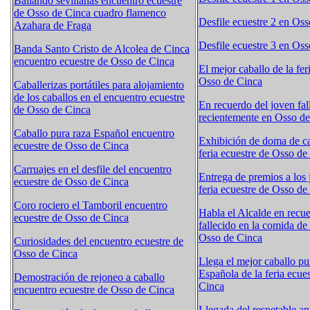
Bailando sevillanas encuentro ecuestre
de Osso de Cinca cuadro flamenco
Desfile ecuestre 2 en Os
Azahara de Fraga
Desfile ecuestre 3 en Os
Banda Santo Cristo de Alcolea de Cinca
encuentro ecuestre de Osso de Cinca
El mejor caballo de la fer
Osso de Cinca
Caballerizas portátiles para alojamiento
de los caballos en el encuentro ecuestre
En recuerdo del joven fal
de Osso de Cinca
recientemente en Osso d
Caballo pura raza Español encuentro
Exhibición de doma de ca
ecuestre de Osso de Cinca
feria ecuestre de Osso de
Carruajes en el desfile del encuentro
Entrega de premios a los j
ecuestre de Osso de Cinca
feria ecuestre de Osso de
Coro rociero el Tamboril encuentro
Habla el Alcalde en recue
ecuestre de Osso de Cinca
fallecido en la comida d
Osso de Cinca
Curiosidades del encuentro ecuestre de
Osso de Cinca
Llega el mejor caballo pu
Española de la feria ecue
Demostración de rejoneo a caballo
Cinca
encuentro ecuestre de Osso de Cinca
Llegada del respetable an