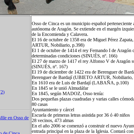
Osso de Cinca es un municipio español perteneciente 
autónoma de Aragón. Se extiende en el margén izquier
de la Encomienda y Calavera.
El 16 de octubre de 1358 era de Miguel Pérez Zapata
ARTUR, Nobiliario, p.398)
El 1 de octubre de 1414 el rey Fernando I de Aragón di
determinadas condiciones (SINUÉS, nº. 166)
El 27 de marzo de 1417 el rey Alfonso V de Aragón s
(SINUÉS, nº. 167)
El 19 de diciembre de 1422 era de Berenguer de Bardají
Berenguer de Bardají (UBIETO ARTUR, Nobiliario, 
En 1610 era de Luis de Bardají (LABAÑA, p.100)
En 1845 se le unió Almudáfar
(2)
En 1845, según MADOZ, Osso tenía:
Dos pequeñas plazas cuadradas y varias calles cómod
80 casas
Ayuntamiento y cárcel
Escuela de primeras letras asistida por 36 ó 40 niños
file en Osso de
28 vecinos, 473 almas
En el año 2006 se comenzó a construir el nuevo Ayunt
entrada principal en la plaza de la Iglesia. Contará co
so de Cinca