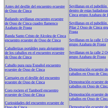
Sevillanas en el pabelló
Antes del desfile del encuentro ecuestre
dentro de estas bailadora
de Osso de Cinca
Cinca grupo Azahara de 
Bailando sevillanas encuentro ecuestre
Sevillanas en el pabellón
de Osso de Cinca cuadro flamenco
Pilar 2 Osso de Cinca gr
Azahara de Fraga
Fraga
Banda Santo Cristo de Alcolea de Cinca
Sevillanas en la calle 1 
encuentro ecuestre de Osso de Cinca
grupo Azahara de Fraga
Caballerizas portátiles para alojamiento
Sevillanas en la calle 2 
de los caballos en el encuentro ecuestre
grupo Azahara de Fraga
de Osso de Cinca
Caballo pura raza Español encuentro
Demostración ecuestre d
ecuestre de Osso de Cinca
caballos en Osso de Cinc
Carruajes en el desfile del encuentro
Demostración ecuestre d
ecuestre de Osso de Cinca
caballos en Osso de Cinc
Coro rociero el Tamboril encuentro
Demostración ecuestre d
ecuestre de Osso de Cinca
caballos en Osso de Cinc
Curiosidades del encuentro ecuestre de
Demostración ecuestre d
Osso de Cinca