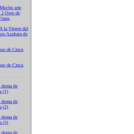
n Mucho arte
s 2 Osso de
Fraga
 A la Virgen del
upo Azahara de
Osso de Cinca
Osso de Cinca
e doma de
a (1)
e doma de
a (2)
e doma de
a (3)
e doma de