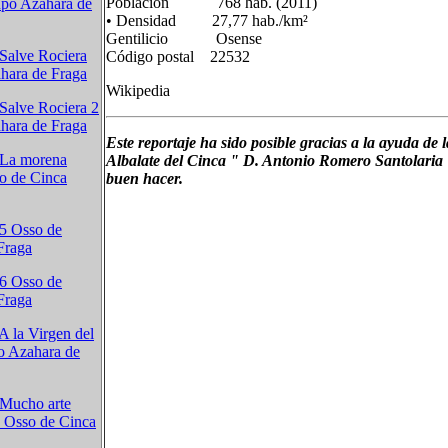
Población 768 hab. (2011)
upo Azahara de
• Densidad 27,77 hab./km²
Gentilicio Osense
 Salve Rociera
Código postal 22532
hara de Fraga
Wikipedia
 Salve Rociera 2
hara de Fraga
Este reportaje ha sido posible gracias a la ayuda de
n La morena
Albalate del Cinca " D. Antonio Romero Santolaria 
o de Cinca
buen hacer.
 5 Osso de
Fraga
 6 Osso de
Fraga
 A la Virgen del
o Azahara de
n Mucho arte
s Osso de Cinca