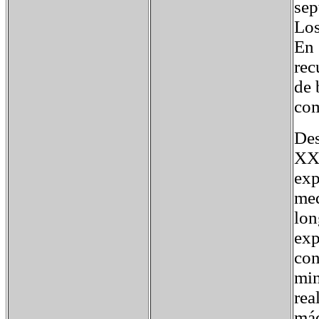
sep
Los
En 
rec
de 
com
Des
XX,
exp
med
lon
exp
con
min
rea
máq