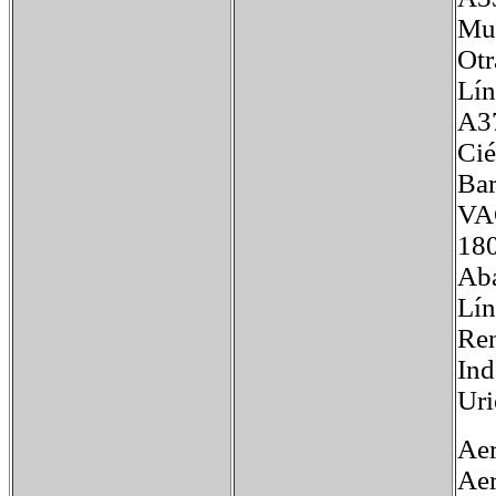
Mus
Otr
Lí
A3
Cié
Bar
VA
180
Aba
Lín
Ren
Ind
Uri
Aer
Aer