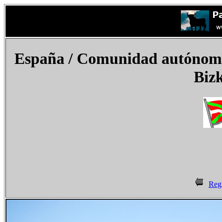
España
/ Comunidad autónoma d
Bizk
Reg