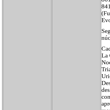
8
(Fu
Evo
Seg
núc
Cad
La 
Noc
Tri
Uri
Des
des
con
apr