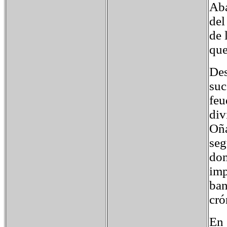
Aba
del
de 
que
Des
suc
feu
div
Oña
seg
dom
imp
ban
cró
En 