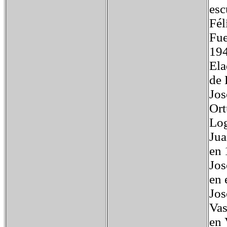
esc
Fél
Fue
194
Ela
de 
Jos
Ort
Log
Jua
en 
Jos
en 
Jos
Vas
en 