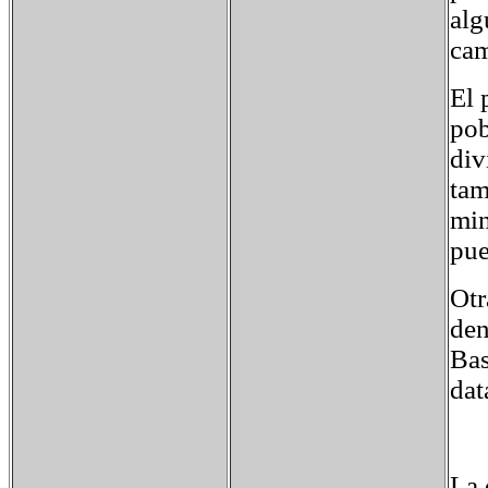
alg
cam
El 
pob
div
tam
min
pue
Otr
den
Bas
dat
La 