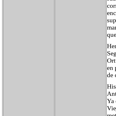
cor
enc
sup
man
que
Her
Seg
Ort
en 
de 
His
An
Ya 
Vie
met