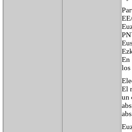
Par
EE
Euz
PN
Eus
Ezk
En 
los
Ele
El 
un 
abs
abs
Euz