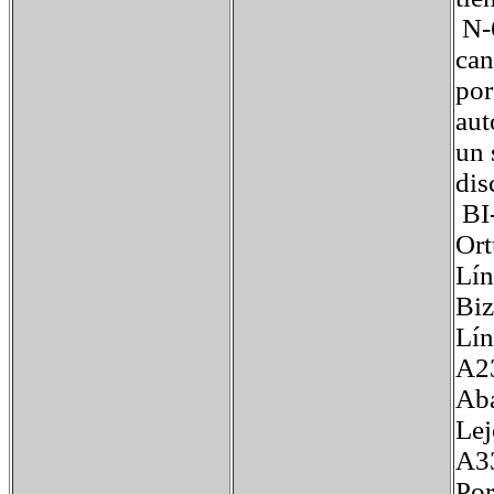
N-
can
por
aut
un 
dis
BI
Ort
Lín
Biz
Lí
A2
Aba
Le
A3
Por