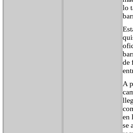
lo 
bar
Est
qui
ofi
bar
de 
ent
A p
cam
lle
com
en 
se 