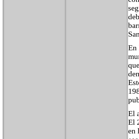
seg
deb
bar
San
En 
mun
que
den
Est
198
pub
El 
El 
en 