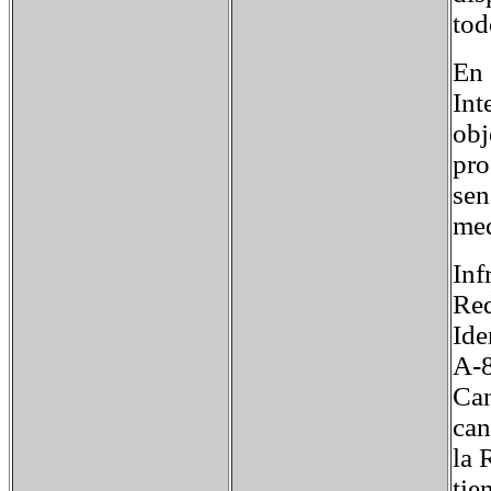
tod
En 
Int
obj
pro
sen
med
Inf
Red
Ide
A-
Can
can
la 
tie