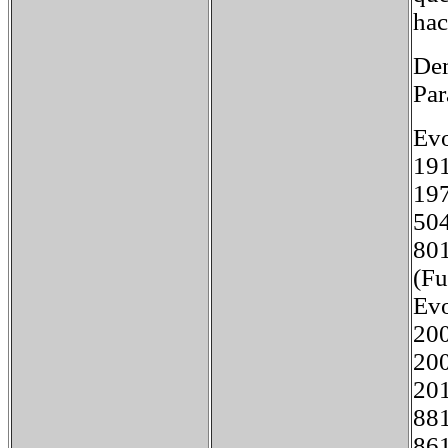
hac
De
Par
Evo
1
19
5
80
(Fu
Evo
2
2
2
8
8