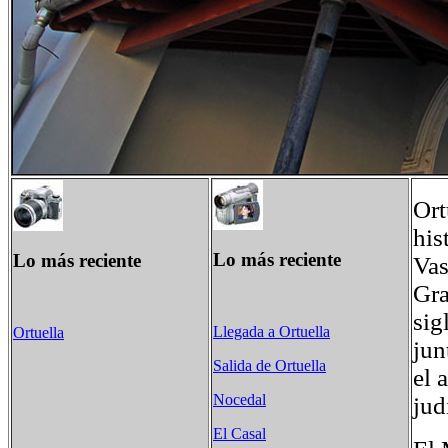
Ort
his
Lo más reciente
Lo más reciente
Vas
Gra
sig
Llegada a Ortuella
Ortuella
jun
Salida de Ortuella
el 
Nocedal
jud
El Casal