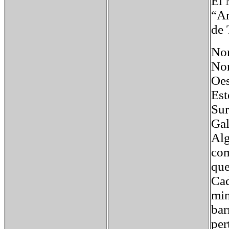
El 
“An
de 
No
Nor
Oes
Est
Sur
Ga
Alg
com
que
Cad
min
bar
per