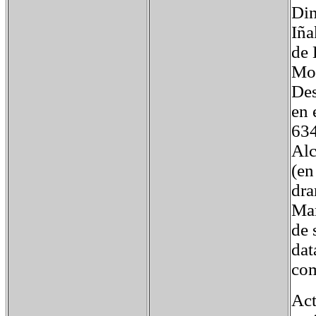
Din
Iña
de 
Mo
Des
en 
634
Alc
(en
dra
Mar
de 
dat
com
Act