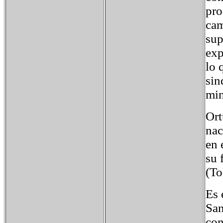
pro
cam
sup
exp
lo 
sin
min
Ort
nac
en 
su 
(To
Es 
San
con