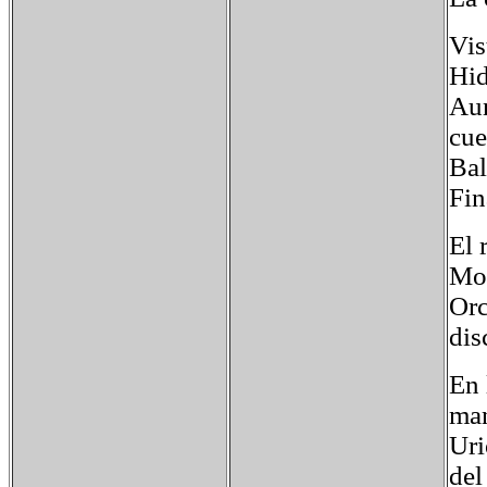
Vis
Hid
Aun
cue
Bal
Fin
El 
Mon
Orc
dis
En 
man
Uri
del