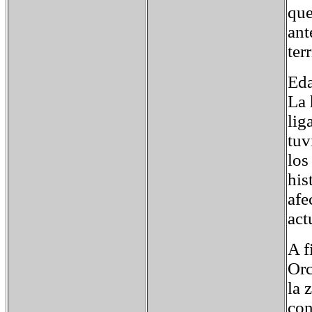
que
ant
ter
Ed
La 
lig
tuv
los
his
afe
act
A f
Orc
la 
con