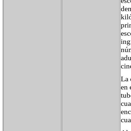
esc
den
kil
pri
esc
ing
núm
adu
cin
La 
en 
tub
cua
enc
cua