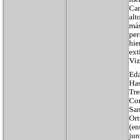
Can
alt
más
per
hie
ext
Viz
Ed
Has
Tre
Con
San
Ort
(en
jun