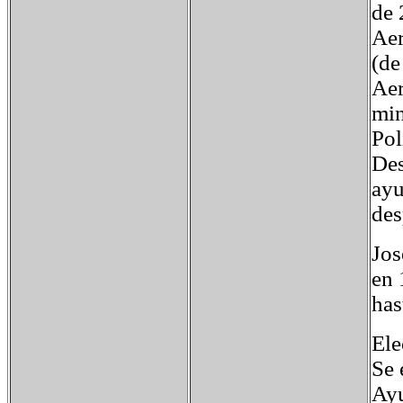
de 
Aer
(de
Aer
min
Pol
Des
ayu
des
Jos
en 
has
Ele
Se 
Ayu