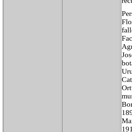
rec
Per
Flo
fal
Fac
Agr
Jos
bot
Uru
Cat
Ort
mun
Bon
189
Mar
191