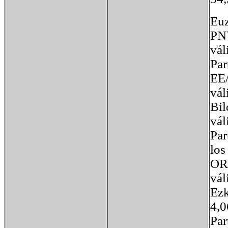
Euz
PNV
vál
Par
EE/
vál
Bil
vál
Par
los
ORB
vál
Ezk
4,0
Par