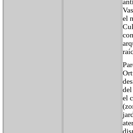
ant
Vas
el 
Cul
con
arq
raí
Par
Ort
des
del
el 
(zo
jar
ate
dis