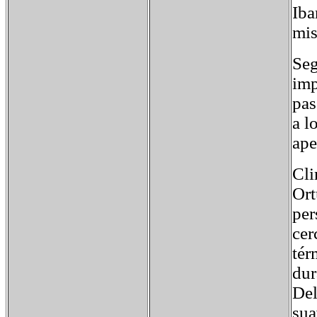
Iba
mi
Seg
imp
pas
a l
ape
Cl
Ort
per
cer
tér
dur
Del
sua