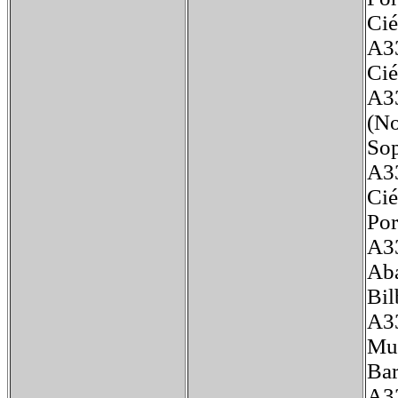
Cié
A3
Cié
A3
(No
Sop
A3
Cié
Por
A3
Aba
Bil
A3
Mus
Bar
A3