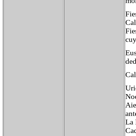
mom
Fie
Cal
Fie
cuy
Eus
ded
Cal
Uri
Noc
Aie
ant
La 
Cad