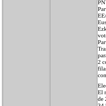
PNV
Par
EE/
Eus
Ezk
vot
Par
Tra
par
2 c
fil
con
Ele
El 
de 
34,