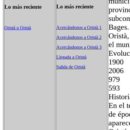
munici
Lo más reciente
Lo más reciente
provin
subcom
Bages.
Acercándonos a Oristà 1
Oristá u Oristà
Oristà,
Acercándonos a Oristà 2
el mun
Acercándonos a Oristà 3
Evoluc
Llegada a Oristà
190
Salida de Oristà
2006
979
593
Histori
En el 
de épo
aparec