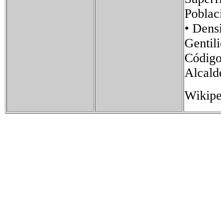
Pobla
• Den
Genti
Códig
Alcald
Wikipe