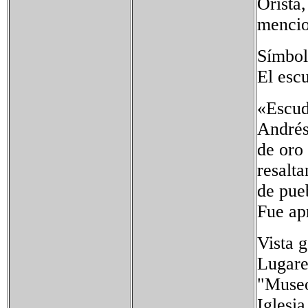
Oristá,
mencio
Símbol
El escu
«Escud
Andrés
de oro
resalt
de pue
Fue ap
Vista g
Lugares
"Museo
Iglesi