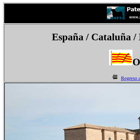
España
/ Cataluña / 
O
Regreso a