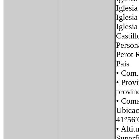
Iglesi
Iglesia
Iglesia
Castil
Persona
Perot 
País 
• Com
• Pro
provin
• Co
Ubica
41°56′
• Al
Super