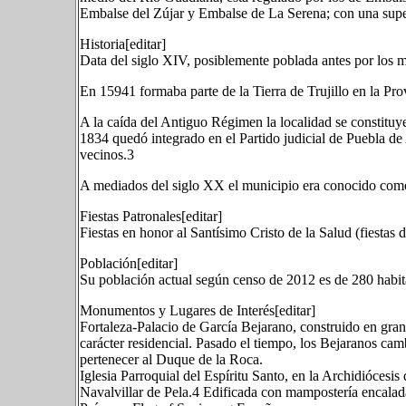
Embalse del Zújar y Embalse de La Serena; con una supe
Historia[editar]
Data del siglo XIV, posiblemente poblada antes por los 
En 15941 formaba parte de la Tierra de Trujillo en la Prov
A la caída del Antiguo Régimen la localidad se constituy
1834 quedó integrado en el Partido judicial de Puebla d
vecinos.3
A mediados del siglo XX el municipio era conocido como
Fiestas Patronales[editar]
Fiestas en honor al Santísimo Cristo de la Salud (fiestas 
Población[editar]
Su población actual según censo de 2012 es de 280 habit
Monumentos y Lugares de Interés[editar]
Fortaleza-Palacio de García Bejarano, construido en grani
carácter residencial. Pasado el tiempo, los Bejaranos cam
pertenecer al Duque de la Roca.
Iglesia Parroquial del Espíritu Santo, en la Archidiócesi
Navalvillar de Pela.4 Edificada con mampostería encalada