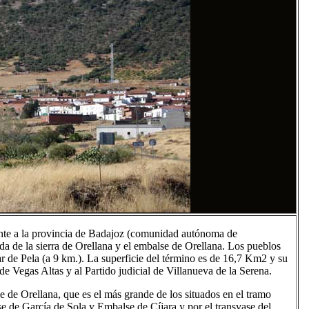
iente a la provincia de Badajoz (comunidad autónoma de
lda de la sierra de Orellana y el embalse de Orellana. Los pueblos
ar de Pela (a 9 km.). La superficie del término es de 16,7 Km2 y su
e Vegas Altas y al Partido judicial de Villanueva de la Serena.
se de Orellana, que es el más grande de los situados en el tramo
e de García de Sola y Embalse de Cíjara y por el transvase del