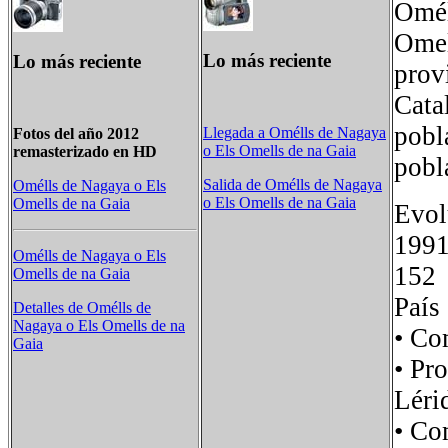
Omél
Omel
Lo más reciente
Lo más reciente
prov
Cata
pobl
Llegada a Omélls de Nagaya
Fotos del año 2012
o Els Omells de na Gaia
remasterizado en HD
pobl
Salida de Omélls de Nagaya
Omélls de Nagaya o Els
o Els Omells de na Gaia
Omells de na Gaia
Evol
19
Omélls de Nagaya o Els
15
Omells de na Gaia
País
Detalles de Omélls de
Nagaya o Els Omells de na
• Co
Gaia
• Pr
Léri
• C