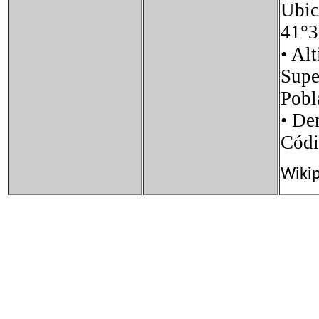
Ubi
41°3
• A
Sup
Pob
• D
Códi
Wiki