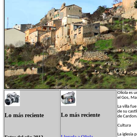
Oliola es 
el Gos, Ma
La villa f
de su cast
Lo más reciente
Lo más reciente
de Cardona 
Cultura
La iglesia 
Llegada a Oliola