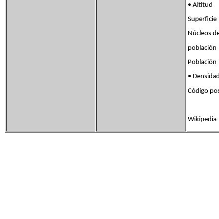
• Altit
Superfic
Núcleos d
poblac
Població
• Densid
Código po
Wikipedia