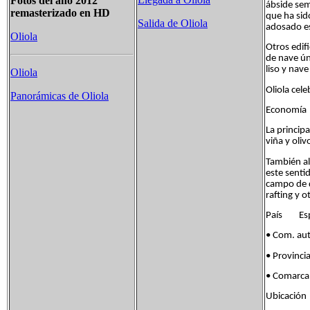
Fotos del año 2012
ábside sem
remasterizado en HD
que ha sid
Salida de Oliola
adosado es
Oliola
Otros edif
de nave ún
liso y nav
Oliola
Oliola cel
Panorámicas de Oliola
Economía
La principa
viña y oliv
También al
este senti
campo de d
rafting y o
País Es
• Com. 
• Provinc
• Com
Ubicació