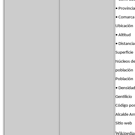
• Provinci
• Comarc
Ubicación
• Altit
• Distanc
Superfic
Núcleos d
poblac
Població
• Densid
Gentilici
Código po
Alcalde Ant
Sitio we
Wikipedia