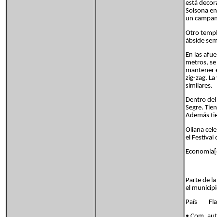
está decor
Solsona en
un campan
Otro templo
ábside sem
En las afu
metros, se 
mantener e
zig-zag. L
similares.
Dentro del
Segre. Tie
Además tien
Oliana cele
el Festival
Economía[e
Parte de l
el municipi
País Flag
• Com. au