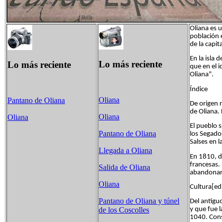
Oliana es 
población 
de la capit
En la isla 
Lo más reciente
Lo más reciente
que en el 
Oliana".
Índice
Oliana
Pantano de Oliana
De origen 
de Oliana. 
Oliana
Oliana
El pueblo 
Pantano de Oliana
los Segador
Salses en 
Llegada a Oliana
En 1810, d
francesas. 
Salida de Oliana
abandonar
Oliana
Cultura[edi
Pantano de Oliana y túnel
Del antigu
y que fue l
de los Coscolles
1040. Cons