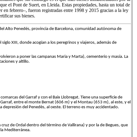
a que el Pont de Suert, en Lleida. Estas propiedades, hasta un total de
r en febrero–, fueron registradas entre 1998 y 2015 gracias a la ley
tificar sus bienes.
a del Alto Penedés, provincia de Barcelona, comunidad autónoma de
el siglo XIII, donde acogían a los peregrinos y viajeros, además de
e volvieron a poner las campanas Maria y Marta), cementerio y masía. La
ciones y altillo.
 comarcas del Garraf y con el Baix Llobregat. Tiene una superficie de
arraf, entre el monte Bernat (606 m) y el Montau (653 m), al este, y el
e la depresión del Penedès, al oeste. El terreno es muy accidentado.
a cruz de Ordal dentro del término de Vallirana) y por la de Begues, que
a la Mediterránea.