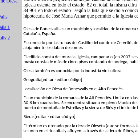
 de Olesa
iglesia ostenta en todo el estado, 82 en total, la misma cifr
34.961 en todo el estado –según la lista que se dio a conoce
hipotecaria de José María Aznar que permitió a la Iglesia cer
alls
lls 1
Olesa de Bonesvalls es un municipio y localidad de la comarc
Cataluña, España.
lls 2
Es conocido por las ruinas del Castillo del conde de Cervelló, d
alojamiento les daban de comer.
El edificio consta de: muralla, iglesia, campanario (en 2007 s
masía consta de más de cinco pisos contando de bodega, habita
Olesa también es conocida por la industria vinicultora.
Geografía[editar · editar código]
Localización de Olesa de Bonesvalls en el Alto Penedés
Es un municipio de la comarca de la Alt Penedès. Limita con las
30,8 km cuadrados. Se encuentra situada en pleno Macizo del G
puerto de montaña de Estrellas y la sierra de Riés y el inicio d
Rieras[editar · editar código]
El término es drenado por la riera de Oleseta (que se forma a l
se unen en el Hospital y afluyen, a través de la riera de Ribes, 