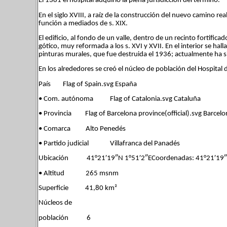
El 1381 el hospital adquirió la plena jurisdicción del término.
En el siglo XVIII, a raíz de la construcción del nuevo camino re
función a mediados de s. XIX.
El edificio, al fondo de un valle, dentro de un recinto fortific
gótico, muy reformada a los s. XVI y XVII. En el interior se hall
pinturas murales, que fue destruida el 1936; actualmente ha s
En los alrededores se creó el núcleo de población del Hospital 
País Flag of Spain.svg España
• Com. autónoma Flag of Catalonia.svg Cataluña
• Provincia Flag of Barcelona province(official).svg Barcelo
• Comarca Alto Penedés
• Partido judicial Villafranca del Panadés
Ubicación 41°21′19″N 1°51′2″ECoordenadas: 41°21′19″N
• Altitud 265 msnm
Superficie 41,80 km²
Núcleos de
población 6