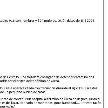
s cuales 916 son hombres y 824 mujeres, según datos del INE 2009.
llo de Cervelló, una fortaleza encargada de defender el camino de l
odría ser el origen del topónimo de Olesa.
ló, Olesa aparece citada con frecuencia durante el siglo XIII. En estas
a de un pequeño núcleo de casas.
luntad de construir un hospital al término de Olesa de Begues, junto al
dables del lugar. Rodeado de montañas, poca humedad.... Por esta razón
enos valles)