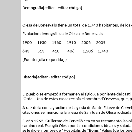
Demografía[editar · editar código]
Olesa de Bonesvalls tiene un total de 1.740 habitantes, de lo
Evolución demográfica de Olesa de Bonesvalls
1900 1930 1960 1990 2006 2009
643 513 410 406 1,506 1,740
(Fuente:[cita requerida] )
Historia[editar · editar código]
El pueblo se empezó a formar en el siglo X a poniente del casti
´Ordal. Una de estas casas recibía el nombre d´Osevesa, que, p
A raíz de la consagración de la iglesia de Santo Esteve de Cervel
citaciones se menciona la iglesia de San Juan de Olesa rodead
El año 1262, Guillermo de Cervelló cita en su testamento la vo
camino real. Escogió Olesa por las condiciones ideales y salu
se le dio el nombre de *Hospitalis de *Bonis *Valius (de los bu