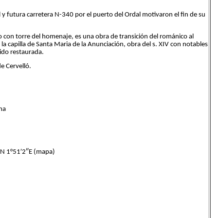
al y futura carretera N-340 por el puerto del Ordal motivaron el fin de su
ado con torre del homenaje, es una obra de transición del románico al
a la capilla de Santa Maria de la Anunciación, obra del s. XIV con notables
ido restaurada.
de Cervelló.
na
 1°51′2″E (mapa)