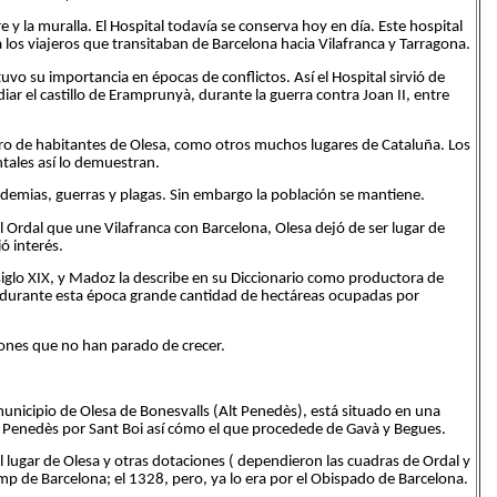
e y la muralla. El Hospital todavía se conserva hoy en día. Este hospital
 los viajeros que transitaban de Barcelona hacia Vilafranca y Tarragona.
vo su importancia en épocas de conflictos. Así el Hospital sirvió de
iar el castillo de Eramprunyà, durante la guerra contra Joan II, entre
mero de habitantes de Olesa, como otros muchos lugares de Cataluña. Los
tales así lo demuestran.
pidemias, guerras y plagas. Sin embargo la población se mantiene.
el Ordal que une Vilafranca con Barcelona, Olesa dejó de ser lugar de
ó interés.
iglo XIX, y Madoz la describe en su Diccionario como productora de
ó durante esta época grande cantidad de hectáreas ocupadas por
iones que no han parado de crecer.
 municipio de Olesa de Bonesvalls (Alt Penedès), está situado en una
l Penedès por Sant Boi así cómo el que procedede de Gavà y Begues.
l lugar de Olesa y otras dotaciones ( dependieron las cuadras de Ordal y
amp de Barcelona; el 1328, pero, ya lo era por el Obispado de Barcelona.