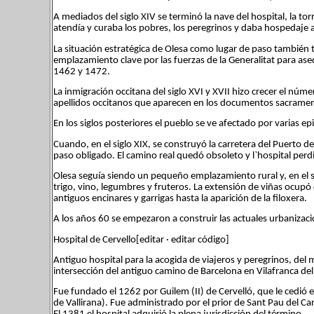
A mediados del siglo XIV se terminó la nave del hospital, la torr
atendía y curaba los pobres, los peregrinos y daba hospedaje a
La situación estratégica de Olesa como lugar de paso también tu
emplazamiento clave por las fuerzas de la Generalitat para ased
1462 y 1472.
La inmigración occitana del siglo XVI y XVII hizo crecer el nú
apellidos occitanos que aparecen en los documentos sacramen
En los siglos posteriores el pueblo se ve afectado por varias e
Cuando, en el siglo XIX, se construyó la carretera del Puerto d
paso obligado. El camino real quedó obsoleto y l`hospital perdi
Olesa seguía siendo un pequeño emplazamiento rural y, en el s
trigo, vino, legumbres y fruteros. La extensión de viñas ocup
antiguos encinares y garrigas hasta la aparición de la filoxera.
A los años 60 se empezaron a construir las actuales urbanizac
Hospital de Cervello[editar · editar código]
Antiguo hospital para la acogida de viajeros y peregrinos, del
intersección del antiguo camino de Barcelona en Vilafranca de
Fue fundado el 1262 por Guilem (II) de Cervelló, que le cedió e
de Vallirana). Fue administrado por el prior de Sant Pau del C