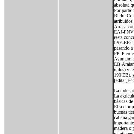
absoluta q
Por partid
Bildu: Con
atribuidos
Arrasa con
EAJ-PNV: S
resta conce
PSE-EE: Pi
pasando a 
PP: Pierde
Ayuntamien
EB-Aralar:
nulos) y t
190 EB), y
[editar]E
La industr
La agricul
básicas de 
El sector 
buenas tie
cabaña gan
importante
madera o p
mantienen 