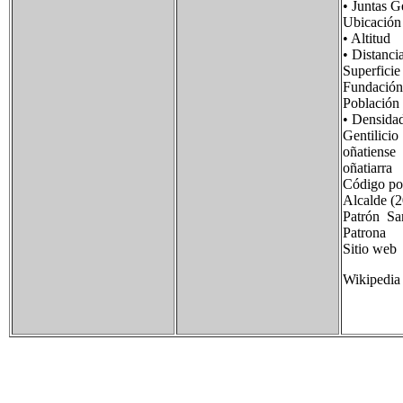
• Juntas
Ubicació
• Alti
• Distan
Superfi
Fundac
Població
• Densid
Gentilic
oñatiense
oñatiarra
Código p
Alcalde (
Patrón Sa
Patrona
Sitio we
Wikipedia