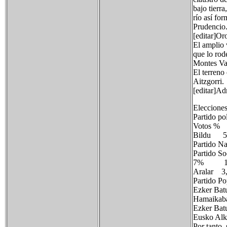
bajo tierr
río así fo
Prudencio
[editar]Or
El amplio 
que lo rod
Montes Va
El terreno 
Aitzgorri.
[editar]Ad
Eleccione
Partido p
Votos 
Bildu
Partido 
Partido
7% 
Arala
Partido
Ezker
Hamai
Ezker B
Eusko
Por tanto, 