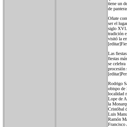
tiene un d
de pantera
Oñate cont
ser el lug
siglo XVI.
tradición 
visitó la 
[editar]Fie
Las fiesta
fiestas má
se celebra
procesión s
[editar]Per
Rodrigo S
obispo de 
localidad n
Lope de Ag
la Monarqu
Cristóbal
Luis Manue
Ramón Mar
Francisco 