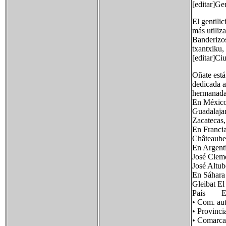
[editar]Gen
El gentili
más utiliz
Banderizo
txantxiku, 
[editar]C
Oñate está
dedicada a
hermanadas
En Méxic
Guadalajar
Zacatecas,
En Franci
Châteaube
En Argent
José Cleme
José Altub
En Sáhara
Gleibat El
País Es
• Com. 
• Provin
• Comar