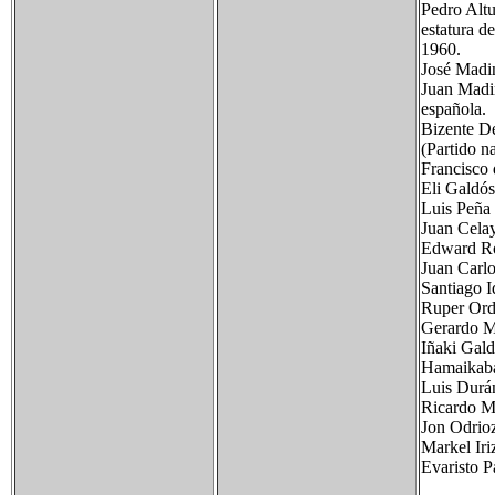
Pedro Altu
estatura d
1960.
José Madin
Juan Madin
española.
Bizente D
(Partido n
Francisco 
Eli Galdós
Luis Peña
Juan Celay
Edward Ros
Juan Carlo
Santiago I
Ruper Ordo
Gerardo Ma
Iñaki Gald
Hamaikaba
Luis Durán 
Ricardo Me
Jon Odrioz
Markel Iriz
Evaristo P