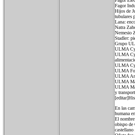
Fagor Elec
Fagor Indu
Hijos de J
tubulares 
Lana: enco
Natra Zaho
Nemesio Zu
Stadler: pi
Grupo UL
ULMA CyE 
ULMA CyE 
alimentaci
ULMA CyE 
ULMA Forj
ULMA Archi
ULMA Manu
ULMA Manu
y transpor
[editar]His
En las cam
humana en 
El nombre 
obispo de 
castellano 