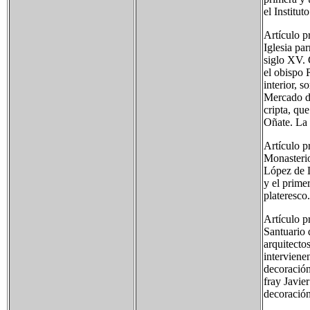
el Institut
Artículo p
Iglesia pa
siglo XV. 
el obispo 
interior, s
Mercado de
cripta, qu
Oñate. La 
Artículo p
Monasterio
López de L
y el prime
plateresco.
Artículo p
Santuario 
arquitecto
interviene
decoración
fray Javie
decoración