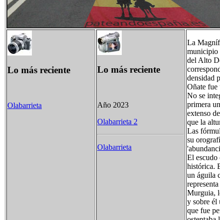
La Magnífi
municipio 
del Alto D
Lo más reciente
Lo más reciente
correspond
densidad p
Oñate fue 
No se inte
primera un
Año 2023
Olabarrieta
extenso de
Olabarrieta 2
que la alt
Las fórmul
su orograf
Olabarrieta
'abundanci
El escudo 
histórica. 
un águila 
representa
Murguia, l
y sobre él
que fue pe
ostentaba