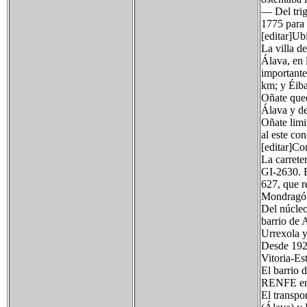
— Del trig
1775 para 
[editar]Ub
La villa d
Álava, en 
importante
km; y Éiba
Oñate qued
Álava y de
Oñate limi
al este co
[editar]C
La carreter
GI-2630. E
627, que re
Mondragó
Del núcleo
barrio de 
Urrexola y
Desde 1923
Vitoria-Es
El barrio 
RENFE en l
El transpo