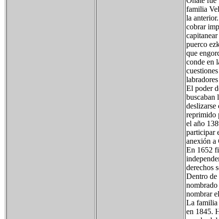
Oñate fue 
familia Ve
la anterio
cobrar impu
capitanear
puerco ezk
que engord
conde en l
cuestiones 
labradores
El poder d
buscaban l
deslizarse
reprimido 
el año 138
participar 
anexión a
En 1652 fi
independen
derechos s
Dentro de 
nombrado p
nombrar e
La familia
en 1845. H