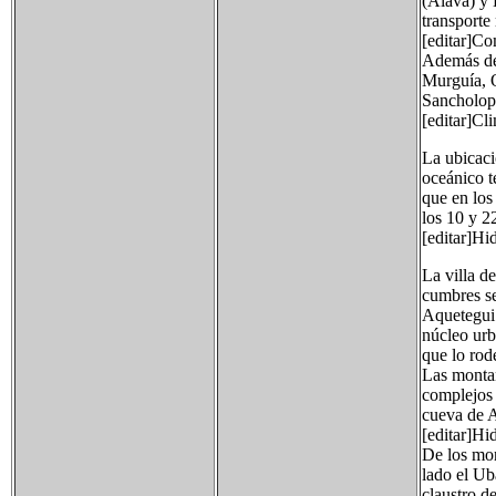
(Álava) y 
transporte
[editar]C
Además del
Murguía, O
Sancholope
[editar]Cl
La ubicaci
oceánico t
que en los
los 10 y 2
[editar]Hi
La villa d
cumbres se
Aquetegui 
núcleo urb
que lo rod
Las montañ
complejos 
cueva de A
[editar]Hi
De los mon
lado el Ub
claustro d