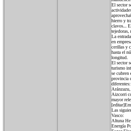
El sector 
actividade
aprovechab
hierro y t
clavos... 
tejedoras, 
La entrada
en empresa
cerillas y
hasta el n
longitud.
El sector 
turismo in
se cubren 
provincia 
diferentes
Aránzazu, 
Aizcorri c
mayor rele
[editar]Em
Las siguie
Vasco:
Altuna Her
Energía Po