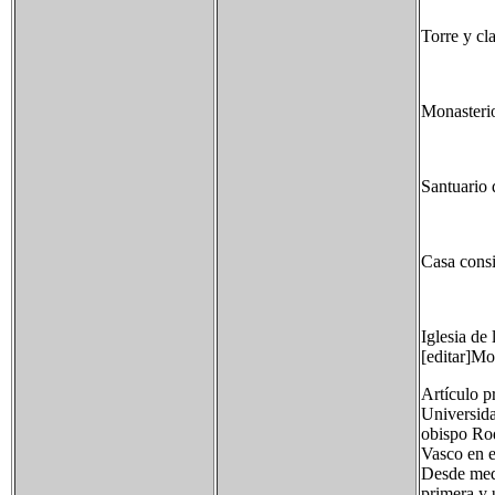
Torre y cl
Monasterio
Santuario 
Casa consi
Iglesia de
[editar]M
Artículo p
Universida
obispo Rod
Vasco en es
Desde medi
primera y 