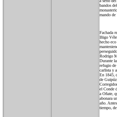
a serlo de
bandos del
monasterio
mando de 
Fachada re
Iñigo Véle
hecho eco 
manteniend
perseguido
Rodrigo M
Durante las
refugio de 
carlista y
En 1845, d
de Guipúzc
Corregidor
el Conde d
a Oñate, q
abonara un
año. Antes
tiempo, de