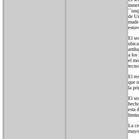
inmem
´´unq
de Ur
mader
estuv
El se
ubica
artil
a los
el mo
tecno
El re
que n
la pr
El se
hecho
esta 
limit
La ce
mayor