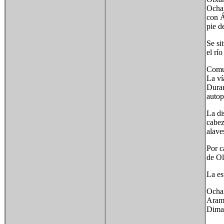
Ochan
con Á
pie d
Se si
el rí
Comu
La ví
Duran
autop
La di
cabez
alave
Por c
de Ol
La es
Ochan
Arama
Dima