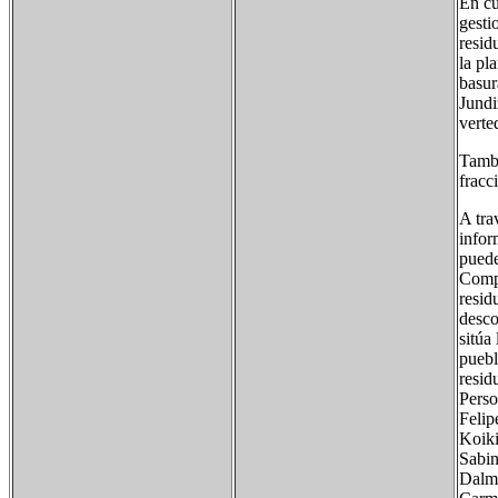
En cu
gesti
resid
la pl
basur
Jundi
verte
Tambi
fracc
A tra
infor
puede
Compo
resid
desco
sitúa
puebl
resid
Perso
Felip
Koiki
Sabin
Dalma