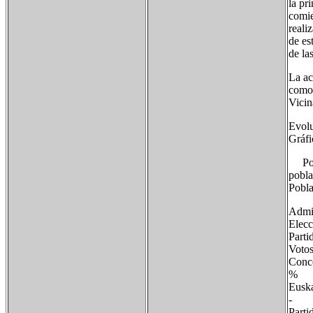
la pr
comie
reali
de es
de la
La ac
como 
Vicin
Evolu
Gráfi
Pobla
pobla
Pobla
Admin
Elecc
Part
Vo
Con
% 
Eus
-
Par