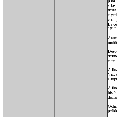
para 
a los
tierra
e yer
cualq
La ce
"El L
Arama
multi
Desde
defin
cerca
A fin
Vizca
Guipú
A fin
histó
decis
Ochan
polid