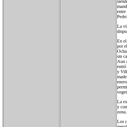
siend
mando
entre
Pedro
La vi
dispu
En el
por e
Ochan
sin c
Aun a
entró
y Vil
mader
enero
permi
veget
La ex
y com
zona.
Los c
metal