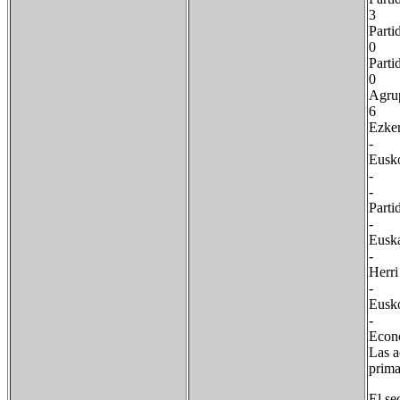
3
Part
0
Pa
0
Ag
6
Ez
-
Eusk
-
-
Par
-
Eu
-
H
-
Eu
-
Econ
Las a
prima
El se