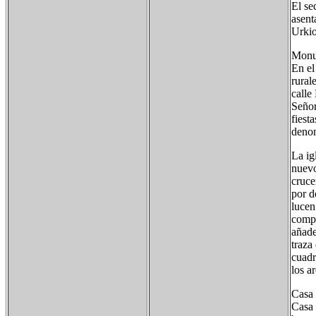
El se
asent
Urkio
Monu
En el
rural
calle
Señor
fiest
denom
La ig
nuevo
cruce
por d
lucen
compl
añade
traza
cuadr
los a
Casa 
Casa 