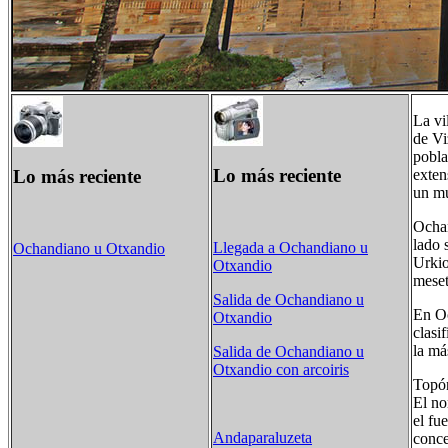
La vi
de Vi
pobla
Lo más reciente
Lo más reciente
exten
un mu
Ochan
lado 
Llegada a Ochandiano u
Ochandiano u Otxandio
Urkio
Otxandio
meset
Salida de Ochandiano u
En Oc
Otxandio
clasi
la má
Salida de Ochandiano u
Otxandio con arcoiris
Topó
El no
el fu
Andaparaluzeta
conce