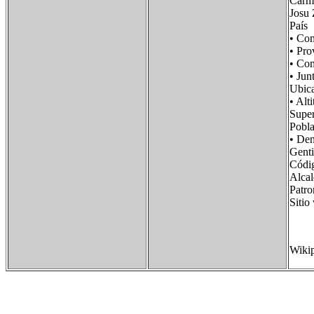
Carme
Josu 
País
• Co
• Pr
• C
• Ju
Ubic
• A
Supe
Pobl
• De
Gent
Códi
Alcal
Pat
Sit
Wiki