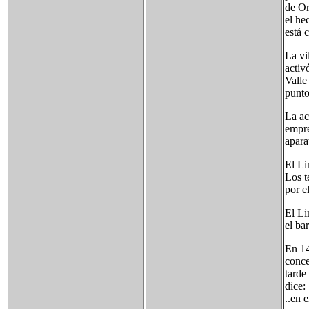
de Or
el he
está 
La vi
activ
Valle
punto
La ac
empre
apara
El Li
Los t
por e
El Li
el ba
En 14
conce
tarde
dice:
..en 