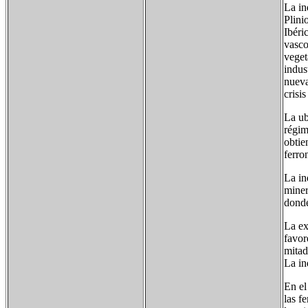
La in
Plini
Ibéri
vasco
veget
indus
nueva
crisi
La ub
régim
obtie
ferro
La in
miner
donde
La ex
favor
mitad
La in
En el
las f