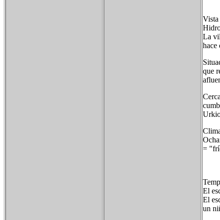
Vista
Hidro
La vi
hace 
Situa
que r
aflue
Cerca
cumbr
Urkio
Clim
Ochan
= "fr
Tempe
El es
El es
un ni