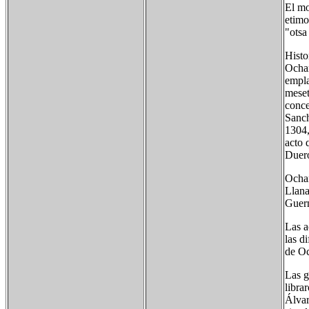
El mo
etimo
"otsa
Histo
Ochan
empla
meset
conce
Sanch
1304,
acto 
Duero
Ochan
Llana
Guern
Las a
las d
de Oc
Las g
libra
Álvar