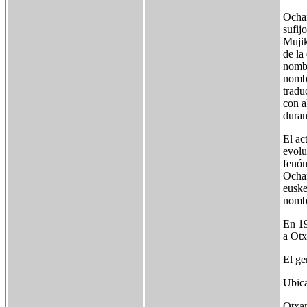
Ochan
sufij
Mujik
de la
nombr
nombr
tradu
con a
duran
El ac
evolu
fenóm
Ochan
euske
nombr
En 19
a Otx
El ge
Ubica
Otxan