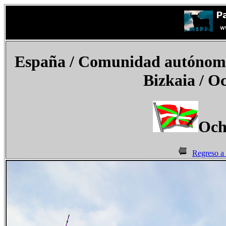
España
/ Comunidad autónoma d
Bizkaia / O
Och
Regreso a