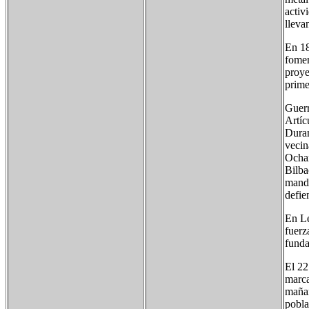
activ
lleva
En 18
fomen
proye
prime
Guerr
Artíc
Duran
vecin
Ochan
Bilba
manda
defie
En Le
fuerz
funda
El 22
marca
mañan
pobla