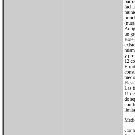
barro
facha
munic
princ
(nues
Antig
un gr
Boler
exist
misma
y pro
12 co
Ermit
const
medio
Fiest
Las f
11 de
de se
confl
limit
Medi
Conte