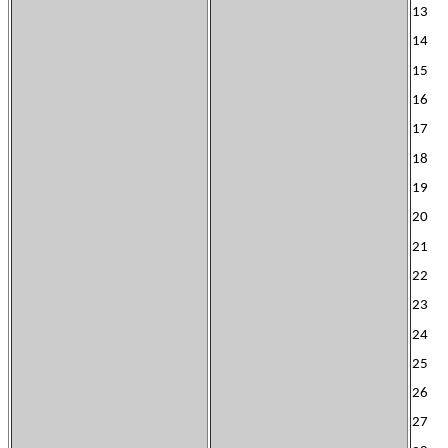
13 F
14 
15 F
16 C
17 F
18 C
19 
20 C
21 F
22 E
23 
24 
25 L
26 N
27 F