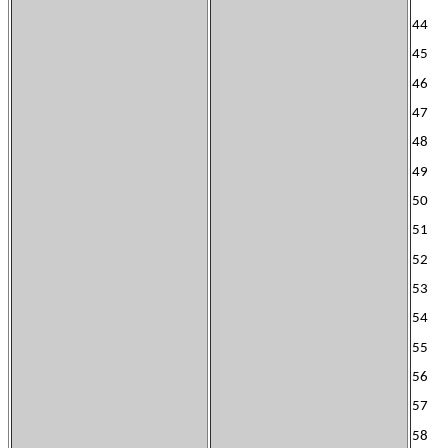
44 
45 J
46 J
47 
48 A
49 
50 A
51 
52 F
53 M
54 S
55 F
56 M
57 A
58 G