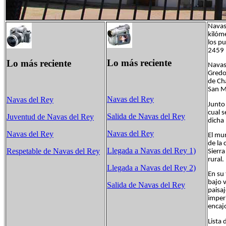
Navas
kilóm
los p
2459 
Lo más reciente
Lo más reciente
Navas 
Gredos
de Cha
San Ma
Navas del Rey
Navas del Rey
Junto
cual s
Salida de Navas del Rey
Juventud de Navas del Rey
dicha
Navas del Rey
Navas del Rey
El mu
de la 
Llegada a Navas del Rey 1)
Respetable de Navas del Rey
Sierra
rural.
Llegada a Navas del Rey 2)
En su
bajo v
Salida de Navas del Rey
paisaj
imper
encajo
Lista 