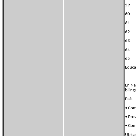
59 
60 M
61 J
62 M
63 J
64 J
65 J
Educa
En Nav
biling
País
• Co
• Pr
• Com
Ubic