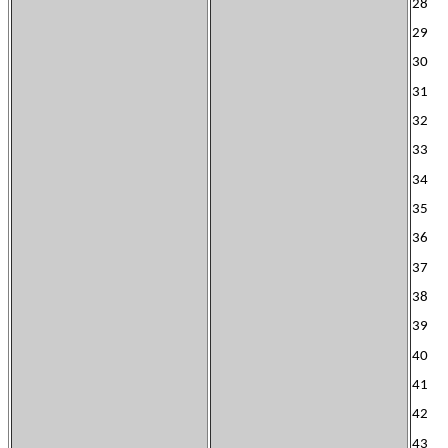
28 L
29 B
30 
31 A
32 D
33 F
34 D
35 A
36 
37 F
38 S
39 
40 
41 J
42 M
43 