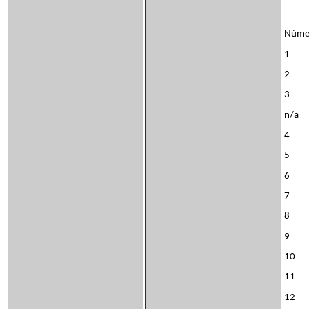
Núm
1 J
2 L
3 Jo
n/a 
4 Ju
5 L
6 Ce
7 G
8 L
9 M
10 
11 
12 