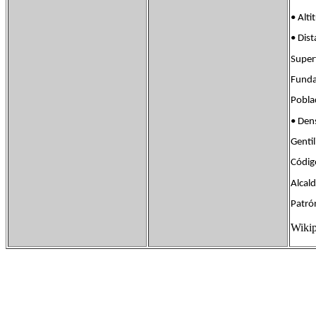
• Al
• Di
Supe
Fund
Pobl
• De
Gent
Códig
Alcal
Patró
Wikip