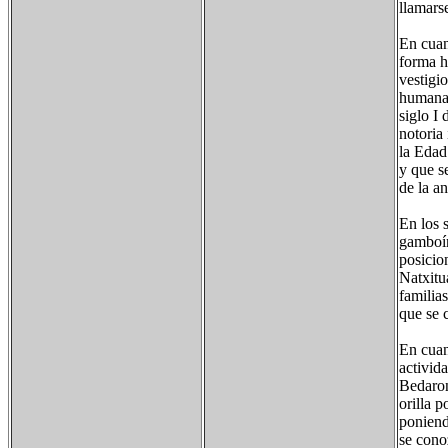
llamars
En cuan
forma h
vestigi
humana,
siglo I
notoria
la Edad
y que s
de la an
En los 
gamboín
posicio
Natxitu
familia
que se 
En cuan
activid
Bedaron
orilla 
poniend
se cono