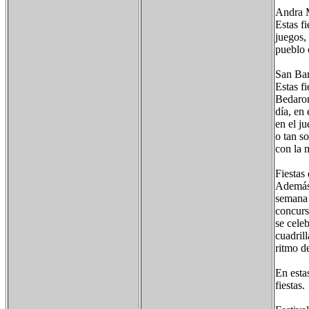
Andra M
Estas fi
juegos,
pueblo c
San Bar
Estas f
Bedaron
día, en
en el ju
o tan s
con la 
Fiestas
Además 
semana 
concurs
se celeb
cuadrill
ritmo d
En esta
fiestas.