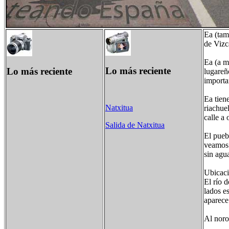
Ea (tam
de Vizc
Ea (a m
Lo más reciente
Lo más reciente
lugareñ
importa
Ea tien
Natxitua
riachue
calle a 
Salida de Natxitua
El pueb
veamos 
sin agu
Ubicaci
El río 
lados e
aparece 
Al noro