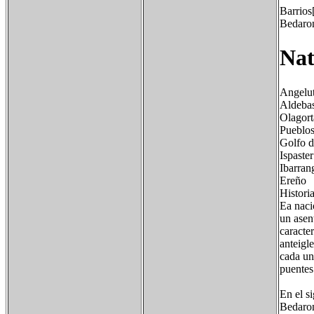
Barrios[
Bedaro
Nat
Angelu
Aldebas
Olagort
Pueblos
Golfo d
Ispaster
Ibarran
Ereño
Historia
Ea naci
un asen
caracter
anteigle
cada un
puentes
En el s
Bedaron