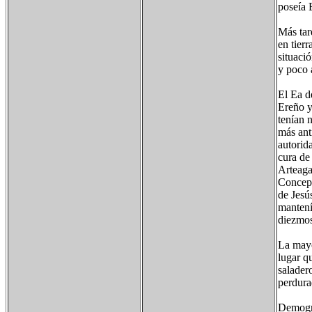
poseía 
Más tar
en tier
situaci
y poco 
El Ea d
Ereño y 
tenían 
más ant
autorid
cura de 
Arteaga
Concepc
de Jesú
mantenía
diezmos
La mayo
lugar q
salader
perdura
Demogra