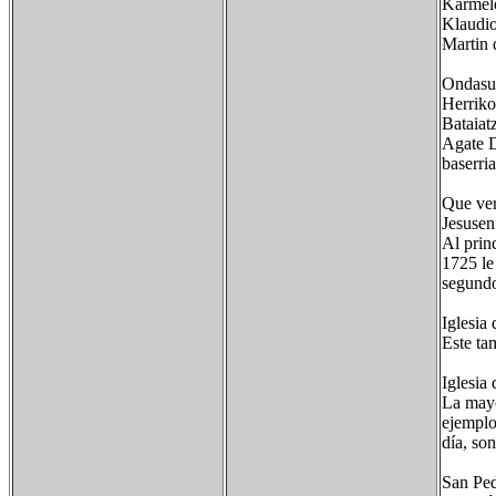
Karmel
Klaudi
Martin 
Ondasu
Herriko
Bataiat
Agate D
baserria
Que ver
Jesusen
Al prin
1725 le
segundo
Iglesia
Este ta
Iglesia
La mayo
ejemplo,
día, son
San Ped