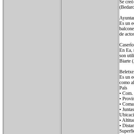
Se creó
(Bedaro
Ayuntam
Es un e
balcone
de acto
Caserío
En Ea, 
son uti
Biarte 
Beletxe
Es un ed
como al
País F
• Com.
• Prov
• Com
• Junt
Ubicac
• Al
• Dist
Super