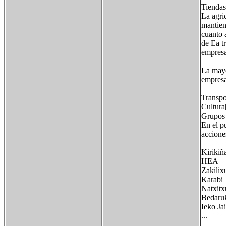
Tiendas
La agri
mantien
cuanto 
de Ea t
empresa
La mayo
empresa
Transpo
Cultura
Grupos 
En el p
accione
Kirikiñ
HEA
Zakilix
Karabi
Natxitx
Bedaruk
Ieko Ja
...