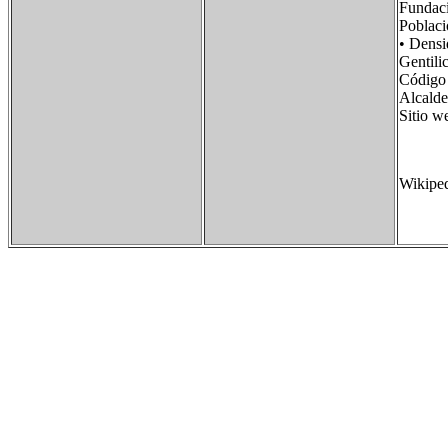
Funda
Poblac
• Dens
Genti
Código
Alcalde
Sitio 
Wikipe