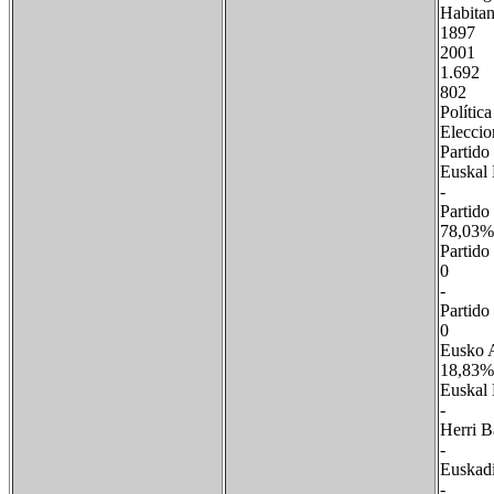
Habitan
1897
2001 
1.69
802
Política
Eleccio
Parti
Euska
-
Parti
78,
Parti
0
-
Part
0 
Eus
18,8
Eus
- 
He
- 
Eus
-