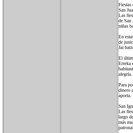
Fiestas 
San Jua
Las fie
de San 
niñas b
En esta
de juni
Jai bat
El últim
Erreka e
habitant
alegría
Para po
dinero 
aporta.
San Ign
Las fie
largo d
más may
patrona