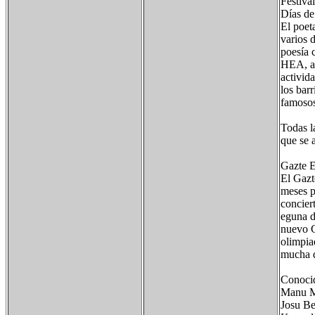
Festival
Días de
El poeta
varios d
poesía 
HEA, au
activida
los bar
famosos
Todas la
que se 
Gazte E
El Gazt
meses p
concier
eguna d
nuevo G
olimpia
mucha d
Conocid
Manu M
Josu Be