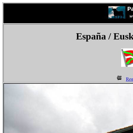
España
/ Eusk
Reg