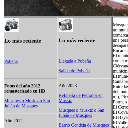
Musques
un munic
comarca 
Lo más reciente
Lo más reciente
una pers
desapare
Encartac
El munic
con el m
Llegada a Pobeña
Pobeña
Ciérvana
Salida de Pobeña
municipi
El munic
Cantábri
Año 2023
Fotos del año 2012
Entre lo
remasterizado en HD
del muni
Refinería de Petronor en
m.), Pic
Muskiz
Musques o Muskiz o San
Forman e
Julián de Musques
El Cerr
Musques o Muskiz o San
El Cova
Julián de Musques
El Haya
Año 2012
El Valle
Barrio Cendeja de Musques
El Poba