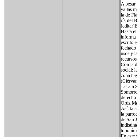
A pesar 
ya las m
la de Fl
ría del 
[editar
Hasta el
informa 
escrito 
fechado 
usos y l
recursos
Con la d
social: l
zona hay
(Ciérvan
1212 a S
Somorros
derecho 
Ortiz M
Así, la 
la parro
de San J
indistin
toponími
En este 