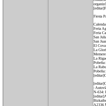
organizó
[editar]F
Fiesta P
Calendar
Feria Ag
Feria Ca
San Juli
San Juan
El Cova
La Glori
Memerea
La Riga
Pobeña: 
La Rabu
Pobeña: 
[editar
[editar]
: Autoví
N-634: 
[editar]
Bizkaib
A2336 