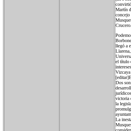
convirti
Martín d
concejo 
Musques 
Crucero
Podemos 
Borbones
llegó a 
Llarena,
Universa
el títul
interese
Vizcaya 
[editar
Dos son 
desarrol
jurídico
victoria
la legis
promulg
ayuntami
La inest
Musques 
consider