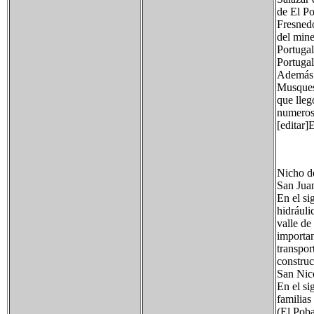
de El Po
Fresnedo
del mine
Portugal
Portugal
Además d
Musques:
que lleg
numeroso
[editar
Nicho de
San Juan
En el si
hidráuli
valle de
importan
transpor
construc
San Nico
En el si
familias
(El Poba