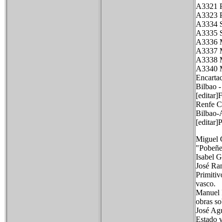
A3321 P
A3323 P
A3334 S
A3335 S
A3336 M
A3337 M
A3338 M
A3340 M
Encarta
Bilbao -
[editar]F
Renfe C
Bilbao-
[editar]
Miguel G
"Pobeñe
Isabel G
José Ra
Primitiv
vasco.
Manuel 
obras so
José Agu
Estado y