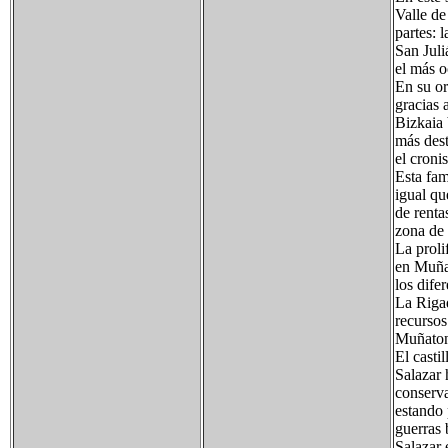
Valle de
partes: 
San Juli
el más o
En su or
gracias 
Bizkaia 
más dest
el croni
Esta fam
igual qu
de renta
zona de 
La proli
en Muñat
los dife
La Rigad
recursos
Muñaton
El casti
Salazar 
conserva
estando 
guerras
Salazar 