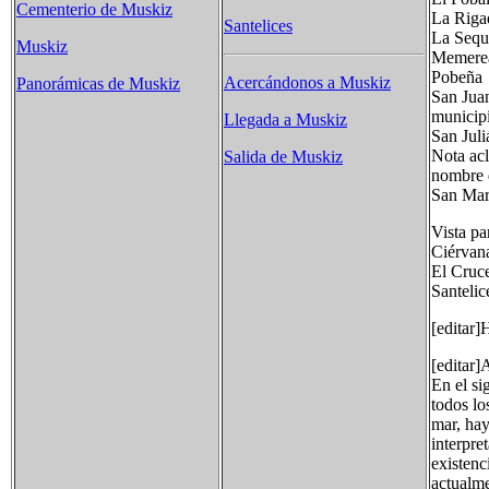
Cementerio de Muskiz
La Riga
Santelices
La Sequi
Muskiz
Memere
Pobeña
Acercándonos a Muskiz
Panorámicas de Muskiz
San Juan
municipi
Llegada a Muskiz
San Jul
Nota acl
Salida de Muskiz
nombre d
San Mar
Vista pa
Ciérvan
El Cruc
Santelic
[editar]
[editar]
En el si
todos lo
mar, hay
interpre
existenc
actualm