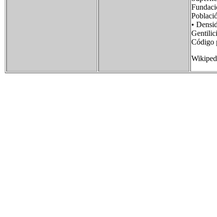
Funda
Poblac
• Dens
Gentil
Código
Wikiped