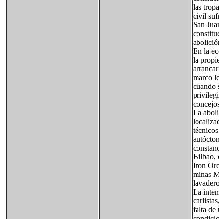
las trop
civil su
San Juan
constitu
abolició
En la ec
la propi
arrancar
marco le
cuando s
privileg
concejo
La aboli
localiza
técnicos
autócton
constanc
Bilbao, 
Iron Ore
minas Mu
lavadero
La inten
carlista
falta de
condicio