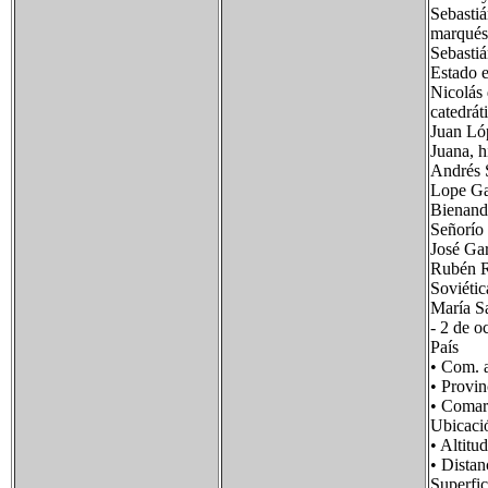
Sebastiá
marqués 
Sebastiá
Estado e
Nicolás 
catedrát
Juan Lóp
Juana, h
Andrés S
Lope Gar
Bienanda
Señorío 
José Gar
Rubén Ru
Soviétic
María S
- 2 de o
País 
• Com.
• Prov
• Coma
Ubicac
• Alt
• Dist
Superf