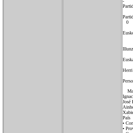
- 
Pa
-
Par
0
Eusk
-
I
-
Eu
9
He
- 
Perso
Martí
Ignac
José 
Ainho
Xabie
Paí
• Co
• Pr