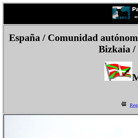
España
/ Comunidad autónoma d
Bizkaia /
M
Reg