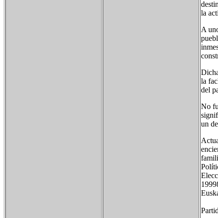
desti
la ac
A uno
puebl
inmes
const
Dicha
la fa
del p
No fu
signi
un de
Actua
encie
famil
Polít
Elec
1999
Eus
-
Par