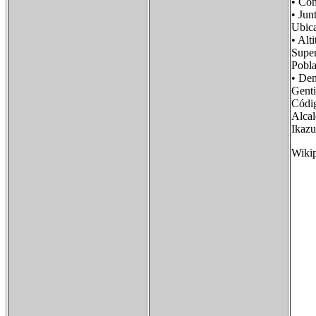
• Co
• Ju
Ubi
• A
Supe
Pobl
• De
Gent
Códi
Alcal
Ikazu
Wiki