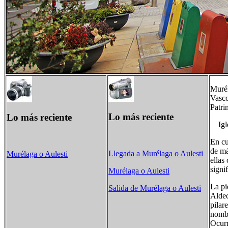
Murél
Vasco
Patri
Lo más reciente
Lo más reciente
Igles
En cu
de má
Llegada a Murélaga o Aulesti
Murélaga o Aulesti
ellas
signi
Murélaga o Aulesti
La pi
Salida de Murélaga o Aulesti
Aldec
pilar
nombr
Ocurr