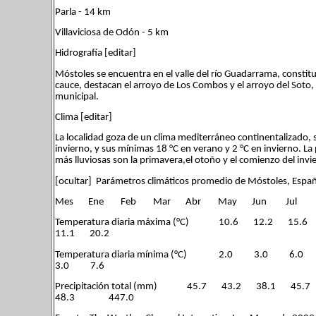
Parla - 14 km
Villaviciosa de Odón - 5 km
Hidrografía [editar]
Móstoles se encuentra en el valle del río Guadarrama, constitu
cauce, destacan el arroyo de Los Combos y el arroyo del Soto, 
municipal.
Clima [editar]
La localidad goza de un clima mediterráneo continentalizado
invierno, y sus mínimas 18 °C en verano y 2 °C en invierno. 
más lluviosas son la primavera,el otoño y el comienzo del inv
[ocultar] Parámetros climáticos promedio de Móstoles, Espa
Mes Ene Feb Mar Abr May Jun Jul 
Temperatura diaria máxima (°C) 10.6 12.
11.1 20.2
Temperatura diaria mínima (°C) 2.0 3.
3.0 7.6
Precipitación total (mm) 45.7 43.2 38.1 
48.3 447.0