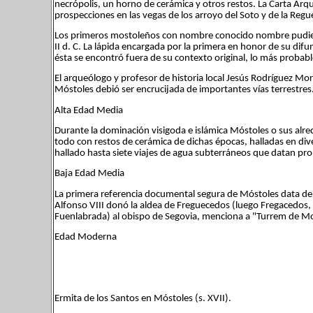
necrópolis, un horno de cerámica y otros restos. La Carta Arq
prospecciones en las vegas de los arroyo del Soto y de la Regu
Los primeros mostoleños con nombre conocido nombre pudieron
II d. C. La lápida encargada por la primera en honor de su dif
ésta se encontró fuera de su contexto original, lo más proba
El arqueólogo y profesor de historia local Jesús Rodríguez 
Móstoles debió ser encrucijada de importantes vías terrestres.
Alta Edad Media
Durante la dominación visigoda e islámica Móstoles o sus al
todo con restos de cerámica de dichas épocas, halladas en div
hallado hasta siete viajes de agua subterráneos que datan pr
Baja Edad Media
La primera referencia documental segura de Móstoles data de
Alfonso VIII donó la aldea de Freguecedos (luego Fregacedos,
Fuenlabrada) al obispo de Segovia, menciona a "Turrem de M
Edad Moderna
Ermita de los Santos en Móstoles (s. XVII).