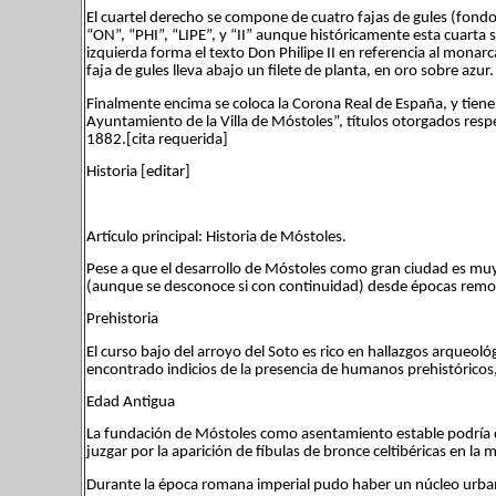
El cuartel derecho se compone de cuatro fajas de gules (fondo 
“ON”, “PHI”, “LIPE”, y “II” aunque históricamente esta cuarta síl
izquierda forma el texto Don Philipe II en referencia al monarc
faja de gules lleva abajo un filete de planta, en oro sobre azur.
Finalmente encima se coloca la Corona Real de España, y tiene
Ayuntamiento de la Villa de Móstoles”, títulos otorgados resp
1882.[cita requerida]
Historia [editar]
Artículo principal: Historia de Móstoles.
Pese a que el desarrollo de Móstoles como gran ciudad es muy 
(aunque se desconoce si con continuidad) desde épocas remo
Prehistoria
El curso bajo del arroyo del Soto es rico en hallazgos arqueoló
encontrado indicios de la presencia de humanos prehistóricos, 
Edad Antigua
La fundación de Móstoles como asentamiento estable podría da
juzgar por la aparición de fíbulas de bronce celtibéricas en l
Durante la época romana imperial pudo haber un núcleo urban