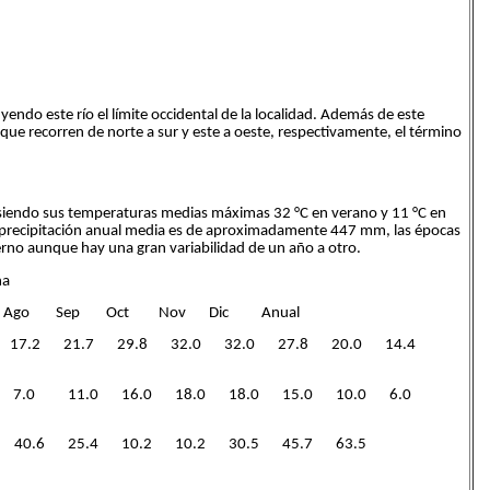
yendo este río el límite occidental de la localidad. Además de este
que recorren de norte a sur y este a oeste, respectivamente, el término
, siendo sus temperaturas medias máximas 32 °C en verano y 11 °C en
La precipitación anual media es de aproximadamente 447 mm, las épocas
ierno aunque hay una gran variabilidad de un año a otro.
ña
Ago Sep Oct Nov Dic Anual
2 15.6 17.2 21.7 29.8 32.0 32.0 27.8 20.0 14.4
0 6.0 7.0 11.0 16.0 18.0 18.0 15.0 10.0 6.0
45.7 40.6 25.4 10.2 10.2 30.5 45.7 63.5