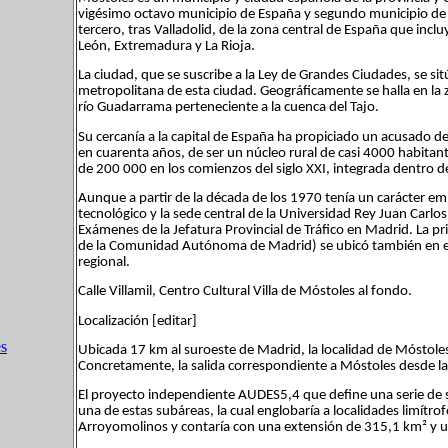
vigésimo octavo municipio de España y segundo municipio de l
tercero, tras Valladolid, de la zona central de España que inc
León, Extremadura y La Rioja.
La ciudad, que se suscribe a la Ley de Grandes Ciudades, se sit
metropolitana de esta ciudad. Geográficamente se halla en la zo
río Guadarrama perteneciente a la cuenca del Tajo.
Su cercanía a la capital de España ha propiciado un acusado de
en cuarenta años, de ser un núcleo rural de casi 4000 habitan
de 200 000 en los comienzos del siglo XXI, integrada dentro d
Aunque a partir de la década de los 1970 tenía un carácter e
tecnológico y la sede central de la Universidad Rey Juan Carlo
Exámenes de la Jefatura Provincial de Tráfico en Madrid. La p
de la Comunidad Autónoma de Madrid) se ubicó también en est
regional.
Calle Villamil, Centro Cultural Villa de Móstoles al fondo.
Localización [editar]
es
Ubicada 17 km al suroeste de Madrid, la localidad de Móstoles
Concretamente, la salida correspondiente a Móstoles desde la 
El proyecto independiente AUDES5,4 que define una serie de 
una de estas subáreas, la cual englobaría a localidades limít
Arroyomolinos y contaría con una extensión de 315,1 km² y u