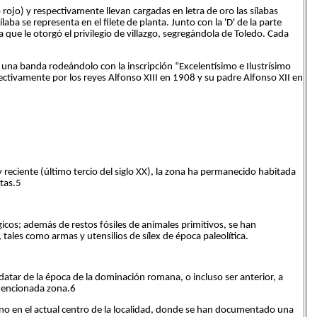
rojo) y respectivamente llevan cargadas en letra de oro las sílabas
aba se representa en el filete de planta. Junto con la 'D' de la parte
a que le otorgó el privilegio de villazgo, segregándola de Toledo. Cada
 una banda rodeándolo con la inscripción “Excelentísimo e Ilustrísimo
ectivamente por los reyes Alfonso XIII en 1908 y su padre Alfonso XII en
reciente (último tercio del siglo XX), la zona ha permanecido habitada
tas.5
gicos; además de restos fósiles de animales primitivos, se han
tales como armas y utensilios de sílex de época paleolítica.
tar de la época de la dominación romana, o incluso ser anterior, a
a mencionada zona.6
o en el actual centro de la localidad, donde se han documentado una