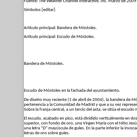
Fuente: The Weather Channel Interactive, Inc. Marzo de 2009
Símbolos [editar]
Artículo principal: Bandera de Móstoles.
Artículo principal: Escudo de Móstoles.
Bandera de Móstoles.
Escudo de Móstoles en la fachada del ayuntamiento.
De diseño muy reciente (1 de abril de 2004), la bandera de Móst
pertenencia a la Comunidad de Madrid y que a su vez representa 
Sobre la franja central, a un tercio del asta, se sitúa el escudo m
El escudo, acabado en pico, está dividido verticalmente en dos 
superior, con fondo de oro, una Virgen María con el Niño Jesú
una letra "D" mayúscula de gules. En la parte inferior la invoc
letras de oro sobre gules.