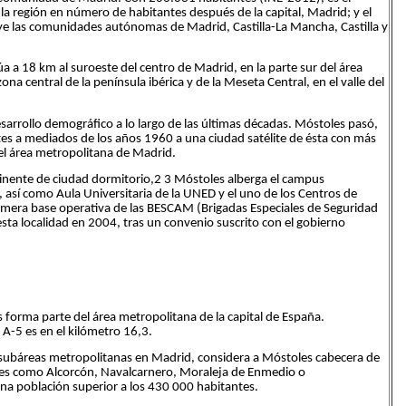
a región en número de habitantes después de la capital, Madrid; y el
luye las comunidades autónomas de Madrid, Castilla-La Mancha, Castilla y
úa a 18 km al suroeste del centro de Madrid, en la parte sur del área
na central de la península ibérica y de la Meseta Central, en el valle del
sarrollo demográfico a lo largo de las últimas décadas. Móstoles pasó,
tes a mediados de los años 1960 a una ciudad satélite de ésta con más
el área metropolitana de Madrid.
minente de ciudad dormitorio,2 3 Móstoles alberga el campus
s, así como Aula Universitaria de la UNED y el uno de los Centros de
rimera base operativa de las BESCAM (Brigadas Especiales de Seguridad
a localidad en 2004, tras un convenio suscrito con el gobierno
 forma parte del área metropolitana de la capital de España.
A-5 es en el kilómetro 16,3.
subáreas metropolitanas en Madrid, considera a Móstoles cabecera de
rofes como Alcorcón, Navalcarnero, Moraleja de Enmedio o
na población superior a los 430 000 habitantes.