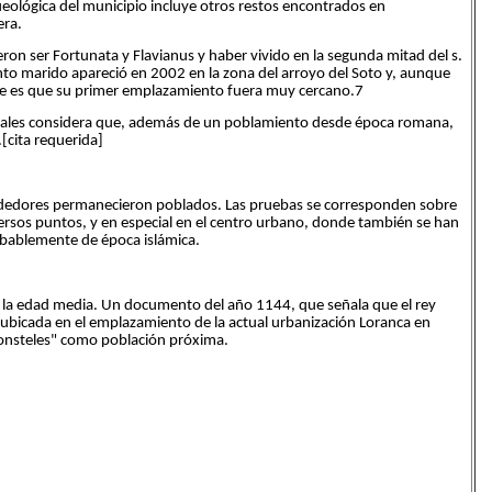
ueológica del municipio incluye otros restos encontrados en
era.
 ser Fortunata y Flavianus y haber vivido en la segunda mitad del s.
unto marido apareció en 2002 en la zona del arroyo del Soto y, aunque
ble es que su primer emplazamiento fuera muy cercano.7
Morales considera que, además de un poblamiento desde época romana,
[cita requerida]
rededores permanecieron poblados. Las pruebas se corresponden sobre
ersos puntos, y en especial en el centro urbano, donde también se han
obablemente de época islámica.
 la edad media. Un documento del año 1144, que señala que el rey
 ubicada en el emplazamiento de la actual urbanización Loranca en
onsteles" como población próxima.