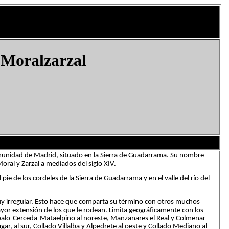
Moralzarzal
omunidad de Madrid, situado en la Sierra de Guadarrama. Su nombre
oral y Zarzal a mediados del siglo XIV.
ie de los cordeles de la Sierra de Guadarrama y en el valle del río del
y irregular. Esto hace que comparta su término con otros muchos
mayor extensión de los que le rodean. Limita geográficamente con los
l Boalo-Cerceda-Mataelpino al noreste, Manzanares el Real y Colmenar
r, al sur, Collado Villalba y Alpedrete al oeste y Collado Mediano al