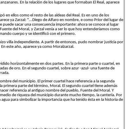
anzanares. En la relación de los lugares que formaban El Real, aparece
ipó en ellos como el resto de las aldeas del Real. Es en uno de los
ece ya Zarzal: "...Diego de Alfaro en nombre, e como Prior del lugar de
o, se puede sacar una consecuencia importante: ahora se conoce al lugar
 Fuente del Moral, y Zarzal venía a ser lo que hoy entenderíamos como
omando cuerpo y se identificó con el primero.
izo villa independiente. A partir de entonces, pudo nombrar justicia por
o. En este año, aparece ya como Moralzarzal.
ividido horizontalmente en dos partes. En la primera parte o cuartel, en
adas de oro. En el segundo cuartel, sobre azur -azul- una fuente de
rrada.
 nombre del municipio. El primer cuartel hace referencia a la segunda
a la primera parte del término, Moral. El segundo cuartel tiene además
hacer referencia al antiguo nombre del pueblo, Fuente del Moral. Y
al medio de riqueza del municipio durante mucho tiempo, la cantería. Por
agua para simbolizar la importancia que ha tenido ésta en la historia de