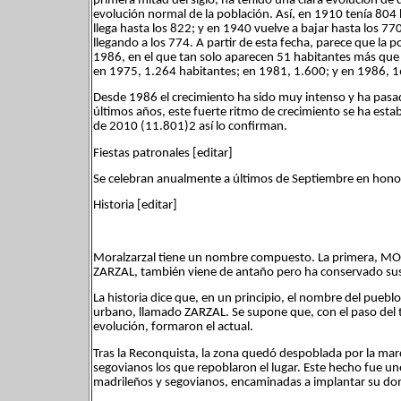
primera mitad del siglo, ha tenido una clara evolución de d
evolución normal de la población. Así, en 1910 tenía 804
llega hasta los 822; y en 1940 vuelve a bajar hasta los 77
llegando a los 774. A partir de esta fecha, parece que la
1986, en el que tan solo aparecen 51 habitantes más que en
en 1975, 1.264 habitantes; en 1981, 1.600; y en 1986, 
Desde 1986 el crecimiento ha sido muy intenso y ha pasad
últimos años, este fuerte ritmo de crecimiento se ha estab
de 2010 (11.801)2 así lo confirman.
Fiestas patronales [editar]
Se celebran anualmente a últimos de Septiembre en honor 
Historia [editar]
Moralzarzal tiene un nombre compuesto. La primera, MO
ZARZAL, también viene de antaño pero ha conservado sus 
La historia dice que, en un principio, el nombre del pue
urbano, llamado ZARZAL. Se supone que, con el paso del 
evolución, formaron el actual.
Tras la Reconquista, la zona quedó despoblada por la mar
segovianos los que repoblaron el lugar. Este hecho fue un
madrileños y segovianos, encaminadas a implantar su domi