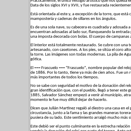
Prácticamente, el único vestigio artístico que nos queda e
Data de los siglos XVI y XVII, y fue restaurada recienteme
Está orientada al este y, a excepción de la torre, que está 
mampostería y cadenas de sillares en los ángulos.
Es de una sola nave, su cabecera es cuadrada y adosada a e
encuentran adosadas al lado sur, flanqueando la entrada p
una imposta decorada con bolas. El cuerpo de campanas 
El interior está totalmente restaurado. Se cubre con un
artesanado, con casetones. A los pies, se sitúa el coro alt
la torre. Las imágenes son todas modernas. La pila de Agua
gótica.
El === Frascuelo === "Frascuelo", nombre popular del relo
de 1886. Por lo tanto, tiene ya más de cien años. Fue un 
más importantes de todos los tiempos.
No se sabe con seguridad el motivo de la donación del reloj
gran identificación que, con el pueblo, llegó a tener este 
1885, Salvador Sánchez empezó a venir al municipio, atraí
momento le fue muy difícil dejar de hacerlo.
Dicen que Julián Martínez regaló al diestro una casa en el 
circustancia, junto a la fama y las grandes maneras torer
pusiera de su lado. Este sentimiento arraigó mucho más si 
Este debió ser el punto culminante en la estrecha relaci