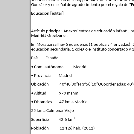
vendría la donación del reloj por parte del torero. Ante e
González y en señal de agradecimiento por el regalo de "Fr
Educación [editar]
Artículo principal: Anexo:Centros de educación infantil, 
Madrid#Moralzarzal.
En Moralzarzal hay 5 guarderías (1 pública y 4 privadas), 2
educación secundaria, 1 colegio e instituto concertado y 1 
País España
• Com. autónoma Madrid
• Provincia Madrid
Ubicación 40°40′30″N 3°58′10″OCoordenadas: 40°4
• Altitud 979 msnm
• Distancias 47 km a Madrid
25 km a Colmenar Viejo
Superficie 42,6 km²
Población 12 126 hab. (2012)