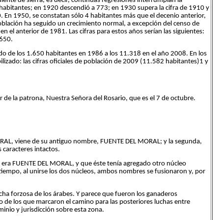
iente de sierra, es decir, continuas regresiones interrumpían la
 habitantes; en 1920 descendió a 773; en 1930 supera la cifra de 1910 y
0. En 1950, se constatan sólo 4 habitantes más que el decenio anterior,
 población ha seguido un crecimiento normal, a excepción del censo de
 el anterior de 1981. Las cifras para estos años serían las siguientes:
1650.
o de los 1.650 habitantes en 1986 a los 11.318 en el año 2008. En los
ilizado: las cifras oficiales de población de 2009 (11.582 habitantes)1 y
de la patrona, Nuestra Señora del Rosario, que es el 7 de octubre.
RAL, viene de su antiguo nombre, FUENTE DEL MORAL; y la segunda,
caracteres intactos.
blo era FUENTE DEL MORAL, y que éste tenía agregado otro núcleo
tiempo, al unirse los dos núcleos, ambos nombres se fusionaron y, por
cha forzosa de los árabes. Y parece que fueron los ganaderos
o de los que marcaron el camino para las posteriores luchas entre
nio y jurisdicción sobre esta zona.