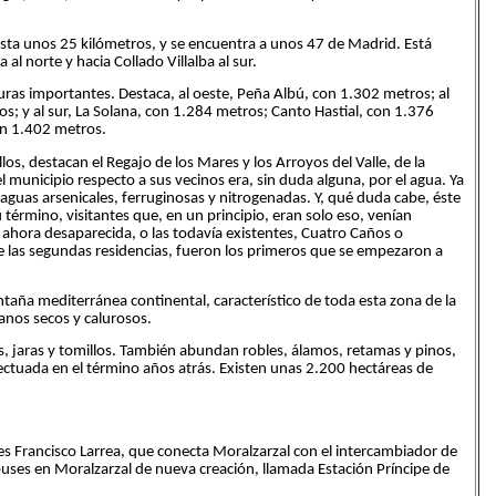
dista unos 25 kilómetros, y se encuentra a unos 47 de Madrid. Está
al norte y hacia Collado Villalba al sur.
uras importantes. Destaca, al oeste, Peña Albú, con 1.302 metros; al
; y al sur, La Solana, con 1.284 metros; Canto Hastial, con 1.376
on 1.402 metros.
los, destacan el Regajo de los Mares y los Arroyos del Valle, de la
l municipio respecto a sus vecinos era, sin duda alguna, por el agua. Ya
aguas arsenicales, ferruginosas y nitrogenadas. Y, qué duda cabe, éste
su término, visitantes que, en un principio, eran solo eso, venían
 ahora desaparecida, o las todavía existentes, Cuatro Caños o
e las segundas residencias, fueron los primeros que se empezaron a
ontaña mediterránea continental, característico de toda esta zona de la
ranos secos y calurosos.
s, jaras y tomillos. También abundan robles, álamos, retamas y pinos,
ectuada en el término años atrás. Existen unas 2.200 hectáreas de
es Francisco Larrea, que conecta Moralzarzal con el intercambiador de
uses en Moralzarzal de nueva creación, llamada Estación Príncipe de