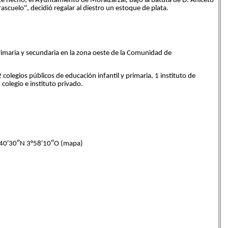
ste hecho, el Ayuntamiento de Moralzarzal, bajo la batuta de D. Aniceto
ascuelo", decidió regalar al diestro un estoque de plata.
primaria y secundaria en la zona oeste de la Comunidad de
 colegios públicos de educación infantil y primaria, 1 instituto de
colegio e instituto privado.
0′30″N 3°58′10″O (mapa)