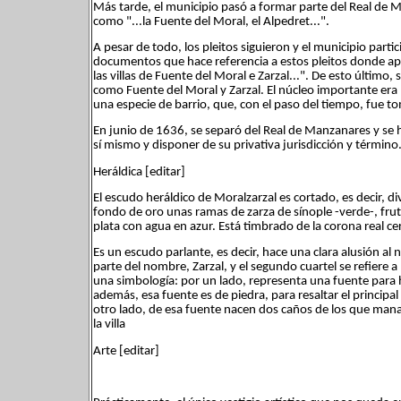
Más tarde, el municipio pasó a formar parte del Real de M
como "...la Fuente del Moral, el Alpedret...".
A pesar de todo, los pleitos siguieron y el municipio partic
documentos que hace referencia a estos pleitos donde apar
las villas de Fuente del Moral e Zarzal...". De esto últim
como Fuente del Moral y Zarzal. El núcleo importante era
una especie de barrio, que, con el paso del tiempo, fue t
En junio de 1636, se separó del Real de Manzanares y se h
sí mismo y disponer de su privativa jurisdicción y términ
Heráldica [editar]
El escudo heráldico de Moralzarzal es cortado, es decir, d
fondo de oro unas ramas de zarza de sínople -verde-, frut
plata con agua en azur. Está timbrado de la corona real ce
Es un escudo parlante, es decir, hace una clara alusión al
parte del nombre, Zarzal, y el segundo cuartel se refiere 
una simbología: por un lado, representa una fuente para 
además, esa fuente es de piedra, para resaltar el princip
otro lado, de esa fuente nacen dos caños de los que mana 
la villa
Arte [editar]