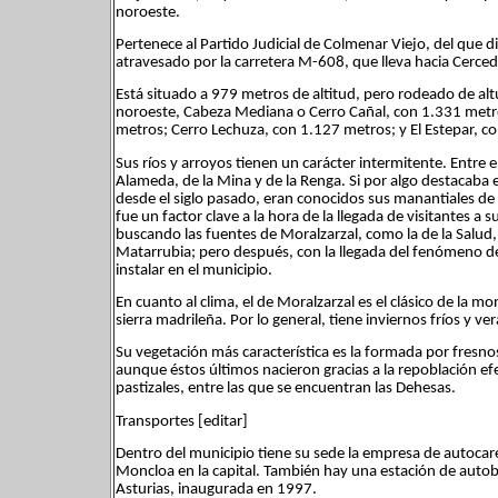
noroeste.
Pertenece al Partido Judicial de Colmenar Viejo, del que 
atravesado por la carretera M-608, que lleva hacia Cerceda 
Está situado a 979 metros de altitud, pero rodeado de alt
noroeste, Cabeza Mediana o Cerro Cañal, con 1.331 metros
metros; Cerro Lechuza, con 1.127 metros; y El Estepar, c
Sus ríos y arroyos tienen un carácter intermitente. Entre el
Alameda, de la Mina y de la Renga. Si por algo destacaba e
desde el siglo pasado, eran conocidos sus manantiales de 
fue un factor clave a la hora de la llegada de visitantes a 
buscando las fuentes de Moralzarzal, como la de la Salud,
Matarrubia; pero después, con la llegada del fenómeno d
instalar en el municipio.
En cuanto al clima, el de Moralzarzal es el clásico de la m
sierra madrileña. Por lo general, tiene inviernos fríos y ve
Su vegetación más característica es la formada por fresno
aunque éstos últimos nacieron gracias a la repoblación ef
pastizales, entre las que se encuentran las Dehesas.
Transportes [editar]
Dentro del municipio tiene su sede la empresa de autocar
Moncloa en la capital. También hay una estación de autob
Asturias, inaugurada en 1997.