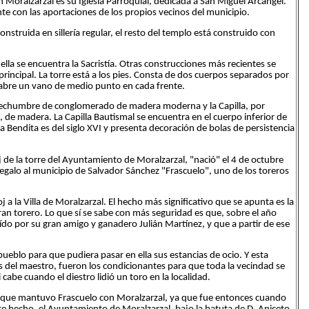
n Moralzarzal es su Iglesia Parroquial, dedicada a San Miguel Arcángel.
nte con las aportaciones de los propios vecinos del municipio.
construida en sillería regular, el resto del templo está construido con
lla se encuentra la Sacristía. Otras construcciones más recientes se
rincipal. La torre está a los pies. Consta de dos cuerpos separados por
abre un vano de medio punto en cada frente.
a techumbre de conglomerado de madera moderna y la Capilla, por
o, de madera. La Capilla Bautismal se encuentra en el cuerpo inferior de
 Bendita es del siglo XVI y presenta decoración de bolas de persistencia
j de la torre del Ayuntamiento de Moralzarzal, "nació" el 4 de octubre
regalo al municipio de Salvador Sánchez "Frascuelo", uno de los toreros
 a la Villa de Moralzarzal. El hecho más significativo que se apunta es la
gran torero. Lo que sí se sabe con más seguridad es que, sobre el año
do por su gran amigo y ganadero Julián Martínez, y que a partir de ese
pueblo para que pudiera pasar en ella sus estancias de ocio. Y esta
as del maestro, fueron los condicionantes para que toda la vecindad se
cabe cuando el diestro lidió un toro en la localidad.
ón que mantuvo Frascuelo con Moralzarzal, ya que fue entonces cuando