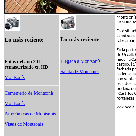
Montsonís 
En 2006 te
Está situad
la entrada
Lo más reciente
Lo más reciente
iglesia par
En la part
de Urgell, 
hijos , a C
Llegada a Montsonís
Fotos del año 2012
castillo. [
remasterizado en HD
fachada pr
Salida de Montsonís
cadenas pa
Montsonís
con ventan
escudos, s
bodega par
Cementerio de Montsonís
"Castillos
fortalezas.
Montsonís
Wikipedia
Panorámicas de Montsonís
Vistas de Montsonís