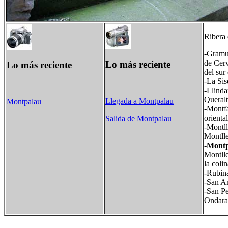
Ribera
-Gramun
de Cerv
Lo más reciente
Lo más reciente
del sur
-La Sis
-Llinda
Queralt
Llegada a Montpalau
Montpalau
-Montfa
oriental
Salida de Montpalau
-Montll
Montll
-
Montp
Montlle
la coli
-Rubina
-San An
-San Pe
Ondara,