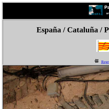
España
/ Cataluña / 
Regr