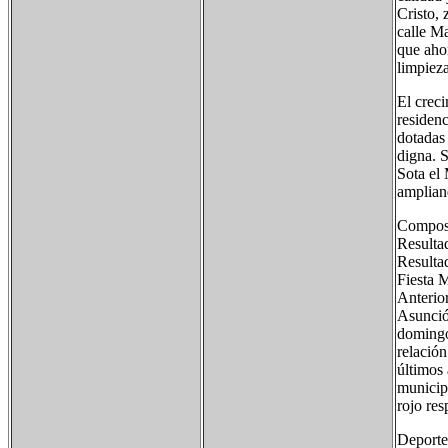
Cristo, 
calle M
que ahor
limpieza
El crec
residenc
dotadas
digna. 
Sota el 
ampliand
Composi
Resulta
Resulta
Fiesta 
Anterior
Asunció
domingo
relación
últimos 
municipi
rojo res
Deporte