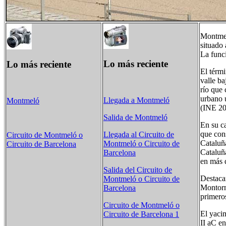
Montmel
situado 
La funci
Lo más reciente
Lo más reciente
El térmi
valle ba
río que 
urbano 
Llegada a Montmeló
Montmeló
(INE 2
Salida de Montmeló
En su ca
que cons
Llegada al Circuito de
Circuito de Montmeló o
Cataluñ
Montmeló o Circuito de
Circuito de Barcelona
Cataluñ
Barcelona
en más 
Salida del Circuito de
Destaca
Montmeló o Circuito de
Montorn
Barcelona
primero
Circuito de Montmeló o
El yacim
Circuito de Barcelona 1
II aC en