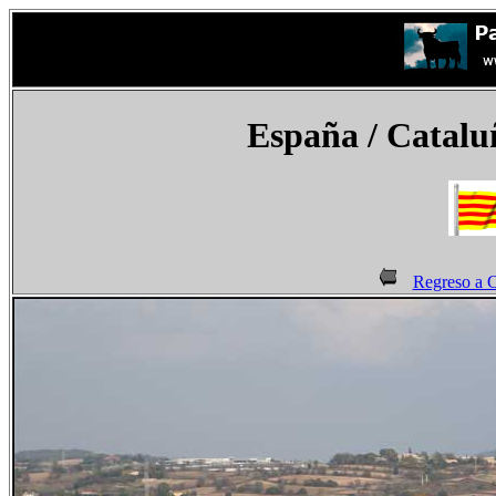
España
/ Catalu
Regreso a C