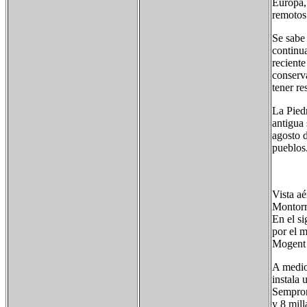
Europa,
remotos
Se sabe 
continua
reciente
conserva
tener re
La Piedr
antigua 
agosto 
pueblos
Vista a
Montorm
En el si
por el m
Mogent y
A medio 
instala 
Semproni
y 8 mill