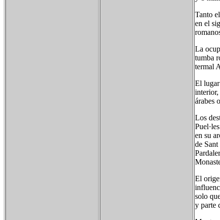
Tanto e
en el si
romanos
La ocupa
tumba r
termal 
El lugar
interior
árabes 
Los des
Puel·les
en su a
de Sant 
Pardale
Monaster
El orige
influenc
solo que
y parte