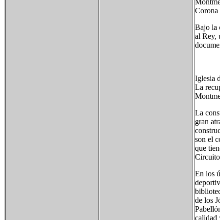
Montmel
Corona 
Bajo la
al Rey, 
documen
Iglesia
La recup
Montmel
La cons
gran atr
construc
son el 
que tien
Circuit
En los ú
deportiv
bibliote
de los J
Pabelló
calidad 