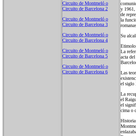
Circuito de Montmeló o
comunic
Circuito de Barcelona 2
y 1961, 
de repre
Circuito de Montmeló o
la funci
Circuito de Barcelona 3
romanas 
Circuito de Montmeló o
Su alcal
Circuito de Barcelona 4
Etimolog
Circuito de Montmeló o
La refe
Circuito de Barcelona 5
acta del
Barcelo
Circuito de Montmeló o
Circuito de Barcelona 6
Las teor
existen
el siglo
La recup
el Raig
el signi
cima o c
Historia
Montmel
enlazaba