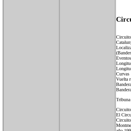
Circ
Circuit
Catalun
Localiz
(Bander
Evento
Longit
Longit
Curvas
Vuelta 
Bandera
Bandera
Tribuna
Circuit
El Circ
Circuit
Montmel
año 199