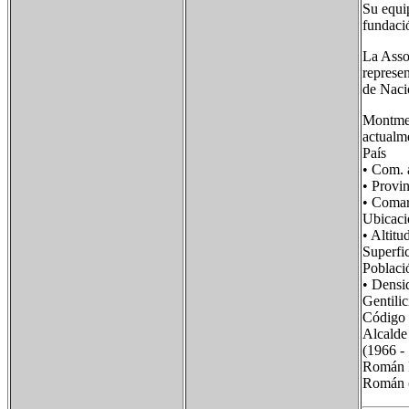
Su equi
fundaci
La Asso
represe
de Nacio
Montmel
actualme
País F
• Com.
• Provi
• Coma
Ubicac
• Alt
Super
Poblac
• Dens
Gentil
Código
Alcalde
(1966 -
Román R
Román 