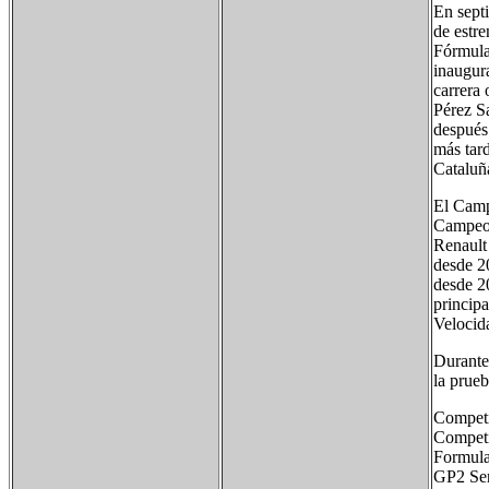
En septi
de estre
Fórmula
inaugura
carrera 
Pérez S
después
más tar
Cataluña
El Camp
Campeon
Renault
desde 2
desde 2
princip
Velocid
Durante
la prueb
Competi
Compet
Formula
GP2 Ser