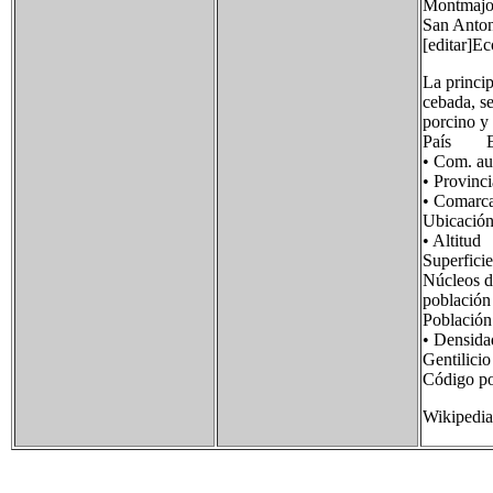
Montmajor 
San Anto
[editar]E
La princip
cebada, se
porcino y
País E
• Com. 
• Provi
• Com
Ubicació
• Alti
Superfi
Núcleos d
pobla
Poblaci
• Densi
Gentili
Código p
Wikipedia