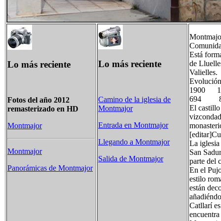
Montmajor
Comunida
Está forma
Lo más reciente
Lo más reciente
de Lluelle
Valielles.
Evolución
1900 
694 
Camino de la iglesia de
Fotos del año 2012
El castil
Montmajor
remasterizado en HD
vizcondad
Entrada en Montmajor
monasteri
Montmajor
[editar]Cu
Llegando a Montmajor
La iglesi
Montmajor
San Sadur
Salida de Montmajor
parte del 
Panorámicas de Montmajor
En el Pujo
estilo rom
están deco
añadiéndos
Catllarí e
encuentra 