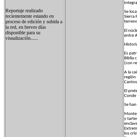
Integr
Reportaje realizado
Se loca
recientemente estando en
Sierra 
proceso de edición y subida a
terren
la red, en breves días
El núcl
disponible para su
entre 
visualización......
Histori
Es pat
Biblia 
(con r
A la ca
región
Cantos
El pret
Conde 
Se han 
Montemo
y tarte
enclave
Extrem
los cri