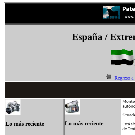
España
/ Extr
Regreso a
Montem
autóno
Situaci
Lo más reciente
Lo más reciente
Está si
de Tent