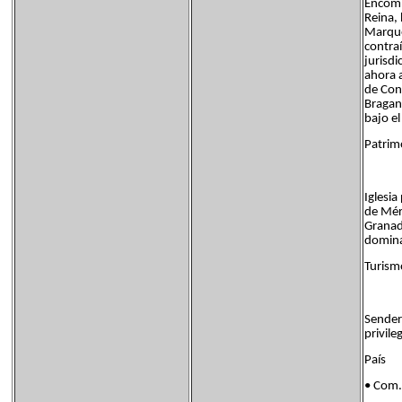
Encomi
Reina, 
Marque
contraí
jurisdi
ahora 
de Con
Bragan
bajo e
Patrimo
Iglesia
de Méri
Granada
domina 
Turismo
Sender
privil
País F
• Com