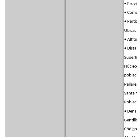
• Prov
• Com
• Par
Ubica
• Al
• Dis
Super
Núcleo
pobl
Pallare
Santa 
Pobla
• Den
Genti
Códig