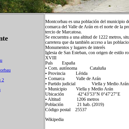
Montcorbau​ es una población del municipio de
comarca del Valle de Arán en el norte de la p
tercio de Marcatosa.
nte
Se encuentra a una altitud de 1222 metros, sit
carretera que da también acceso a las poblacio
Monumentos y lugares de interés
Iglesia de San Esteban, con origen de estilo r
XVIII
au
País España
• Com. autónoma Cataluña
corbau
• Provincia Lérida
• Comarca Valle de Arán
u 2
• Partido judicial Viella y Medio Arán
• Municipio Viella y Medio Arán
u
Ubicación 42°43′53″N 0°47′27″E
• Altitud 1206 metros
Población 21 hab. (2019)
Código postal 25537
Wikipedia