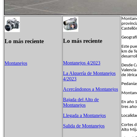
Montanej
provinci
Castelló
Geografí
Lo más reciente
Lo más reciente
Este pue
km de Te
desarrol
Montanejos 4/2023
Montanejos
Desde Ca
Valencia
La Alquería de Montanejos
de Jérica
4/2023
Pedanía
Acercándonos a Montanejos
Montanej
Bajada del Alto de
En año 
Montanejos
tres año
Llegada a Montanejos
Localida
Cortes d
Salida de Montanejos
Alto Mij