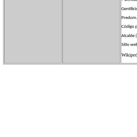
Gentil
Predom.
Código 
Alcalde 
Sitio 
Wikiped