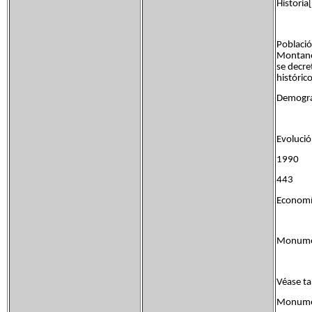
Historia[
Població
Montanej
se decre
histórico
Demograf
Evoluci
1990 
443 
Economía
Monument
Véase t
Monument