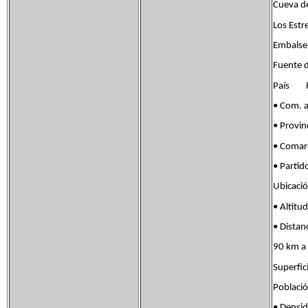
Cueva de
Los Estr
Embalse
Fuente d
País Fl
• Com. 
• Provin
• Coma
• Part
Ubicaci
• Alt
• Distan
90 km a 
Superf
Poblac
• Dens