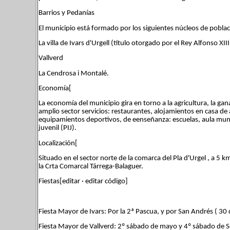
Barrios y Pedanías
El municipio está formado por los siguientes núcleos de poblac
La villa de Ivars d'Urgell (título otorgado por el Rey Alfonso XIII
Vallverd
La Cendrosa i Montalé.
Economía[
La economía del municipio gira en torno a la agricultura, la gan
amplio sector servicios: restaurantes, alojamientos en casa de 
equipamientos deportivos, de eenseñanza: escuelas, aula munic
juvenil (PIJ).
Localización[
Situado en el sector norte de la comarca del Pla d'Urgel , a 5 k
la Crta Comarcal Tárrega-Balaguer.
Fiestas[editar · editar código]
Fiesta Mayor de Ivars: Por la 2ª Pascua, y por San Andrés ( 30
Fiesta Mayor de Vallverd: 2º sábado de mayo y 4º sábado de 