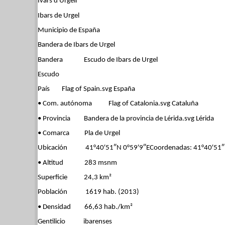
Ivars d'Urgell
Ibars de Urgel
Municipio de España
Bandera de Ibars de Urgel
Bandera Escudo de Ibars de Urgel
Escudo
País Flag of Spain.svg España
• Com. autónoma Flag of Catalonia.svg Cataluña
• Provincia Bandera de la provincia de Lérida.svg Lérida
• Comarca Pla de Urgel
Ubicación 41°40′51″N 0°59′9″ECoordenadas: 41°40′51″
• Altitud 283 msnm
Superficie 24,3 km²
Población 1619 hab. (2013)
• Densidad 66,63 hab./km²
Gentilicio ibarenses