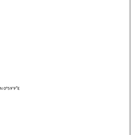
N 0°59′9″E