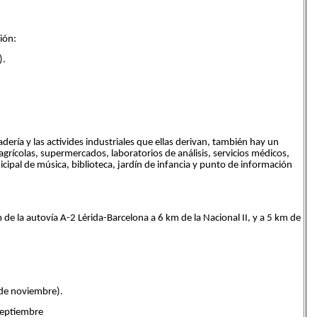
ión:
).
adería y las activides industriales que ellas derivan, también hay un
agrícolas, supermercados, laboratorios de análisis, servicios médicos,
ipal de música, biblioteca, jardín de infancia y punto de información
m de la autovía A-2 Lérida-Barcelona a 6 km de la Nacional II, y a 5 km de
 de noviembre).
Septiembre