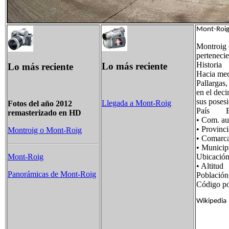
Mont-Ro
Montroig 
perteneci
Historia
Lo más reciente
Lo más reciente
Hacia medi
Pallargas,
en el dec
sus poses
Llegada a Mont-Roig
Fotos del año 2012
País E
remasterizado en HD
• Com. 
• Provi
Montroig o Mont-Roig
• Comar
• Munici
Ubicaci
Mont-Roig
• Altit
Panorámicas de Mont-Roig
Poblaci
Código p
Wikipedia