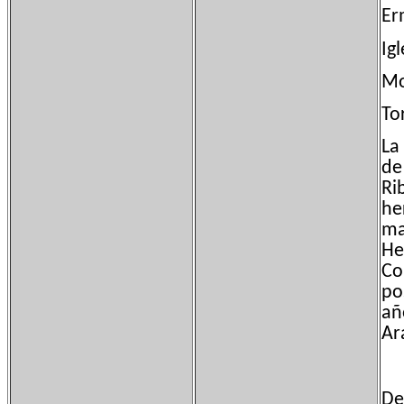
Er
Ig
Mo
To
La
de
Ri
he
ma
He
Co
po
añ
Ar
De