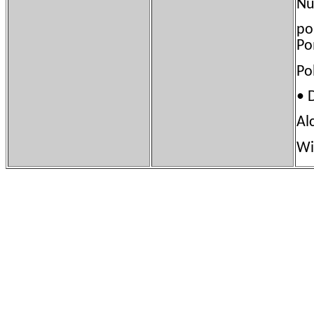
Nú
po
Po
Po
• 
Al
Wi