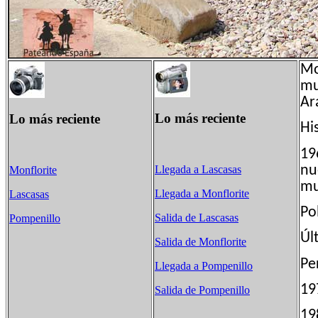
Mo
mu
Ar
Lo más reciente
Lo más reciente
Hi
19
nu
Llegada a Lascasas
Monflorite
mu
Llegada a Monflorite
Lascasas
Pol
Salida de Lascasas
Pompenillo
Úl
Salida de Monflorite
Pe
Llegada a Pompenillo
1
Salida de Pompenillo
1