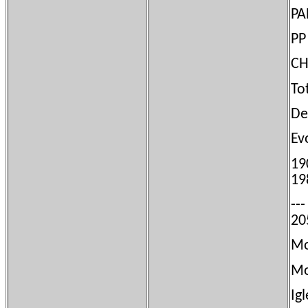
T
De
Ev
1
1
-
2
Mo
Mo
Ig