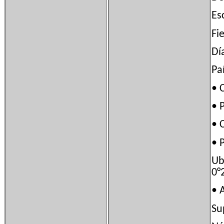
Es
Fi
Dí
Pa
• 
• 
• 
• 
Ub
0°
•
Su