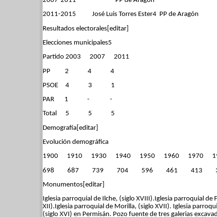
2007-2011 PP de Aragón
2011-2015 José Luis Torres Ester4 PP de Aragón
Resultados electorales[editar]
Elecciones municipales5
Partido 2003 2007 2011
PP 2 4 4
PSOE 4 3 1
PAR 1 - -
Total 5 5 5
Demografía[editar]
Evolución demográfica
1900 1910 1930 1940 1950 1960 1970 1
698 687 739 704 596 461 413 
Monumentos[editar]
Iglesia parroquial de Ilche, (siglo XVIII).Iglesia parroquial d
XII).Iglesia parroquial de Morilla, (siglo XVII). Iglesia parro
(siglo XVI) en Permisán. Pozo fuente de tres galerias exca