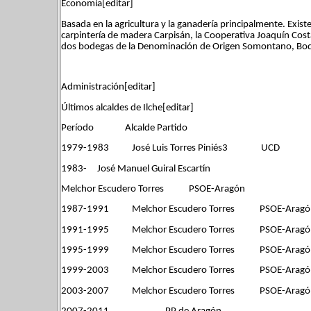
Economía[editar]
Basada en la agricultura y la ganadería principalmente. Exi
carpintería de madera Carpisán, la Cooperativa Joaquín Cos
dos bodegas de la Denominación de Origen Somontano, Bo
Administración[editar]
Últimos alcaldes de Ilche[editar]
Período Alcalde Partido
1979-1983 José Luis Torres Piniés3 UCD
1983- José Manuel Guiral Escartín
Melchor Escudero Torres PSOE-Aragón
1987-1991 Melchor Escudero Torres PSOE-Arag
1991-1995 Melchor Escudero Torres PSOE-Arag
1995-1999 Melchor Escudero Torres PSOE-Arag
1999-2003 Melchor Escudero Torres PSOE-Arag
2003-2007 Melchor Escudero Torres PSOE-Arag