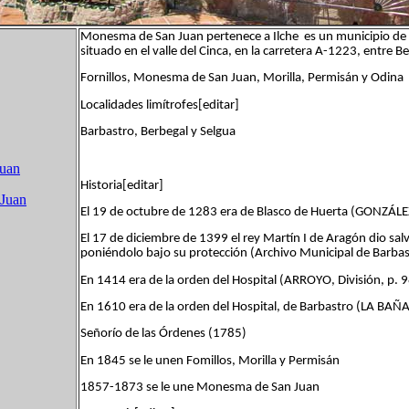
Monesma de San Juan pertenece a Ilche es un municipio de 
situado en el valle del Cinca, en la carretera A-1223, entre
Fornillos, Monesma de San Juan, Morilla, Permisán y Odina
Localidades limítrofes[editar]
Barbastro, Berbegal y Selgua
Juan
Historia[editar]
 Juan
El 19 de octubre de 1283 era de Blasco de Huerta (GONZÁLE
El 17 de diciembre de 1399 el rey Martín I de Aragón dio salv
poniéndolo bajo su protección (Archivo Municipal de Barbast
En 1414 era de la orden del Hospital (ARROYO, División, p. 9
En 1610 era de la orden del Hospital, de Barbastro (LA BAÑA 
Señorío de las Órdenes (1785)
En 1845 se le unen Fomillos, Morilla y Permisán
1857-1873 se le une Monesma de San Juan