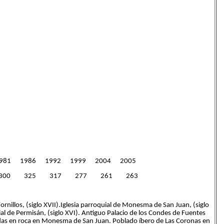
981 1986 1992 1999 2004 2005
300 325 317 277 261 263
e Fornillos, (siglo XVII).Iglesia parroquial de Monesma de San Juan, (siglo
quial de Permisán, (siglo XVI). Antiguo Palacio de los Condes de Fuentes
vadas en roca en Monesma de San Juan. Poblado íbero de Las Coronas en