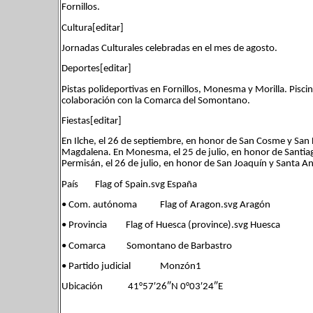
Fornillos.
Cultura[editar]
Jornadas Culturales celebradas en el mes de agosto.
Deportes[editar]
Pistas polideportivas en Fornillos, Monesma y Morilla. Piscin
colaboración con la Comarca del Somontano.
Fiestas[editar]
En Ilche, el 26 de septiembre, en honor de San Cosme y San D
Magdalena. En Monesma, el 25 de julio, en honor de Santiag
Permisán, el 26 de julio, en honor de San Joaquín y Santa An
País Flag of Spain.svg España
• Com. autónoma Flag of Aragon.svg Aragón
• Provincia Flag of Huesca (province).svg Huesca
• Comarca Somontano de Barbastro
• Partido judicial Monzón1
Ubicación 41°57′26″N 0°03′24″E