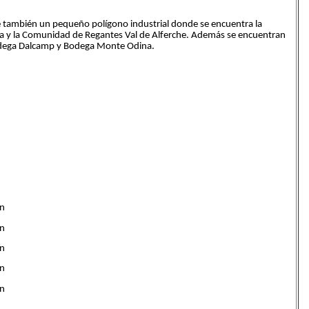
ste también un pequeño polígono industrial donde se encuentra la
ta y la Comunidad de Regantes Val de Alferche. Además se encuentran
dega Dalcamp y Bodega Monte Odina.
ón
ón
ón
ón
ón